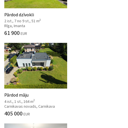
Pārdod dzīvokli
2
2 ist., 7 no 9 st., 51 m
Rīga, Imanta
61 900
EUR
Pārdod māju
2
4 ist., 1 st., 164 m
Carnikavas novads, Carnikava
405 000
EUR