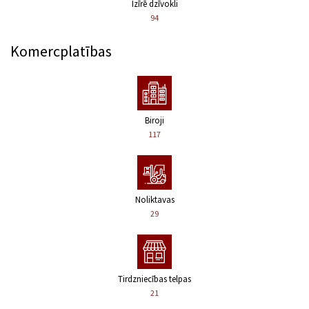
Izīrē dzīvokli
94
Komercplatības
Biroji
117
Noliktavas
29
Tirdzniecības telpas
21