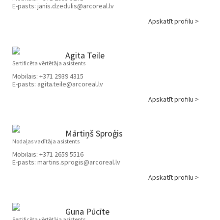
E-pasts:
janis.dzedulis@arcoreal.lv
Apskatīt profilu >
Agita Teile
Sertificēta vērtētāja asistents
Mobilais:
+371 2939 4315
E-pasts:
agita.teile@arcoreal.lv
Apskatīt profilu >
Mārtiņš Sproģis
Nodaļas vadītāja asistents
Mobilais:
+371 2659 5516
E-pasts:
martins.sprogis@arcoreal.lv
Apskatīt profilu >
Guna Pūcīte
Sertificēta vērtētāja asistents