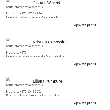
Oskars Dārziņš
Sertificēta vērtētāja asistents
Mobilais:
+371 2700 4850
E-pasts:
oskars.darzins@arcoreal.lv
Apskatīt profilu >
Kristela Gžibovska
Sertificēta vērtētāja asistents
Mobilais:
+371
E-pasts:
kristela.gzibovska@arcoreal.lv
Apskatīt profilu >
Liliāna Pumpure
Sertificēta vērtētāja asistents
Mobilais:
+371 2049 1661
E-pasts:
liliana.pumpure@arcoreal.lv
Apskatīt profilu >