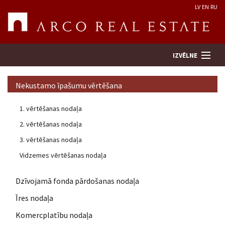
LV
EN
RU
IZVĒLNE
Nekustamo īpašumu vērtēšana
Meklēt īpašumu
1. vērtēšanas nodaļa
2. vērtēšanas nodaļa
Novērtēt īpašumu
3. vērtēšanas nodaļa
Uzņēmums
Vidzemes vērtēšanas nodaļa
Pakalpojumi
Dzīvojamā fonda pārdošanas nodaļa
Īres nodaļa
Kontakti
Komercplatību nodaļa