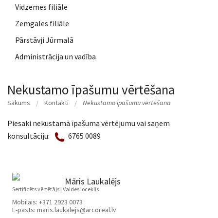
Vidzemes filiāle
Zemgales filiāle
Pārstāvji Jūrmalā
Administrācija un vadība
Nekustamo īpašumu vērtēšana
Sākums
Kontakti
Nekustamo īpašumu vērtēšana
Piesaki nekustamā īpašuma vērtējumu vai saņem
konsultāciju:
6765 0089
Māris Laukalējs
Sertificēts vērtētājs | Valdes loceklis
Mobilais:
+371 2923 0073
E-pasts:
maris.laukalejs@arcoreal.lv