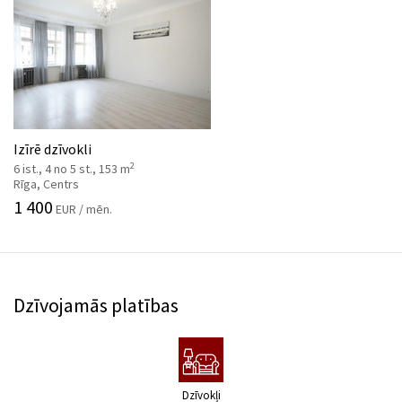
Izīrē dzīvokli
2
6 ist., 4 no 5 st., 153 m
Rīga, Centrs
1 400
EUR / mēn.
Dzīvojamās platības
Dzīvokļi