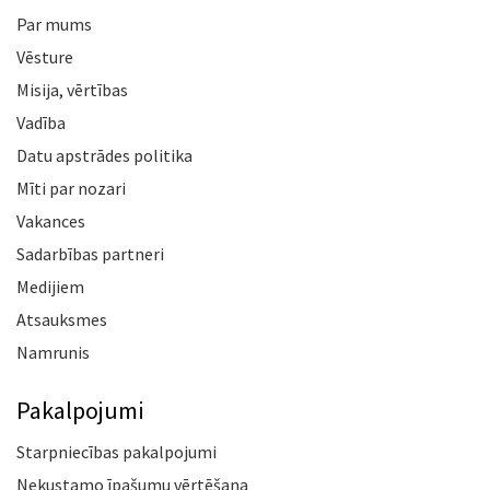
Par mums
Vēsture
Misija, vērtības
Vadība
Datu apstrādes politika
Mīti par nozari
Vakances
Sadarbības partneri
Medijiem
Atsauksmes
Namrunis
Pakalpojumi
Starpniecības pakalpojumi
Nekustamo īpašumu vērtēšana