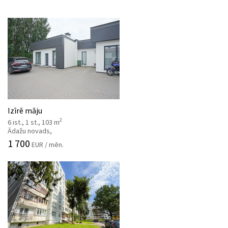
Izīrē māju
2
6 ist., 1 st., 103 m
Ādažu novads,
1 700
EUR / mēn.