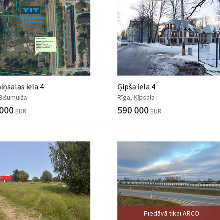
ņsalas iela 4
Ģipša iela 4
 Bišumuiža
Rīga, Ķīpsala
 000
590 000
EUR
EUR
Piedāvā tikai ARCO