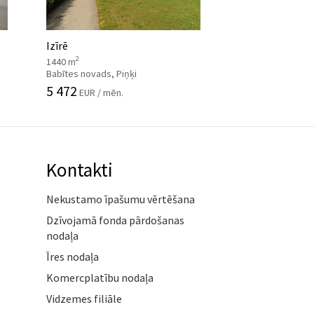
Izīrē
2
1440 m
Babītes novads, Piņķi
5 472
EUR / mēn.
Kontakti
Nekustamo īpašumu vērtēšana
Dzīvojamā fonda pārdošanas
nodaļa
Īres nodaļa
Komercplatību nodaļa
Vidzemes filiāle