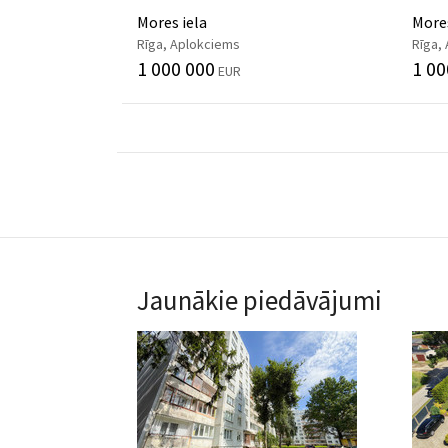
Mores iela
Mores
Rīga, Aplokciems
Rīga,
1 000 000
1 00
EUR
Jaunākie piedāvājumi