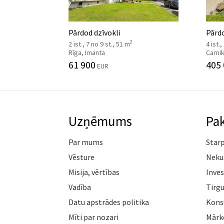
Pārdod dzīvokli
Pārd
2
2 ist., 7 no 9 st., 51 m
4 ist.,
Rīga, Imanta
Carni
61 900
405
EUR
Uzņēmums
Pa
Par mums
Star
Vēsture
Neku
Misija, vērtības
Inves
Vadība
Tirgu
Datu apstrādes politika
Konsu
Mīti par nozari
Mārk