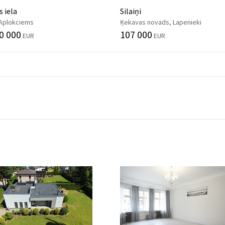
 iela
Silaiņi
 Aplokciems
Ķekavas novads, Lapenieki
0 000
107 000
EUR
EUR