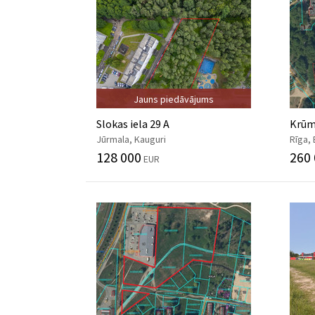
Jauns piedāvājums
Slokas iela 29 A
Krūmi
Jūrmala, Kauguri
Rīga,
128 000
260
EUR