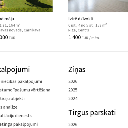
od māju
Izīrē dzīvokli
2
2
 1 st., 164 m
6 ist., 4 no 5 st., 153 m
kavas novads, Carnikava
Rīga, Centrs
 000
1 400
EUR
EUR / mēn.
kalpojumi
Ziņas
pniecības pakalpojumi
2026
stamo īpašumu vērtēšana
2025
tīciju objekti
2024
s analīze
Tirgus pārskati
ltāciju dienests
etinga pakalpojumi
2026