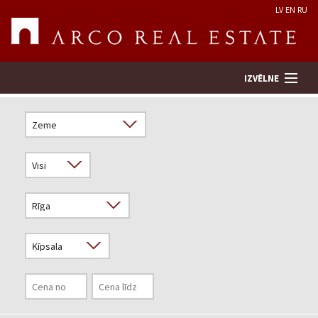
LV
EN
RU
IZVĒLNE
Meklēt īpašumu
Novērtēt īpašumu
Uzņēmums
Pakalpojumi
Kontakti