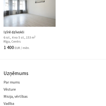
Izīrē dzīvokli
2
6 ist., 4 no 5 st., 153 m
Rīga, Centrs
1 400
EUR / mēn.
Uzņēmums
Par mums
Vēsture
Misija, vērtības
Vadība