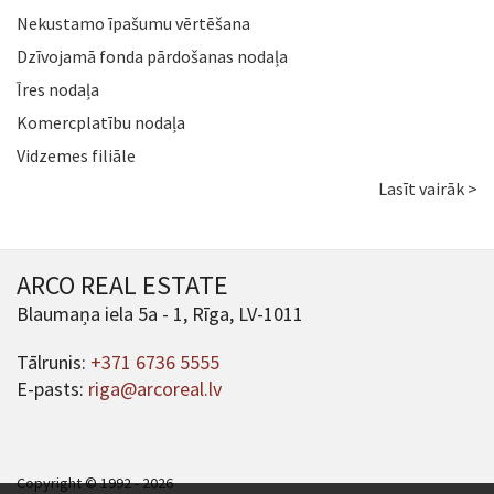
Nekustamo īpašumu vērtēšana
Dzīvojamā fonda pārdošanas nodaļa
Īres nodaļa
Komercplatību nodaļa
Vidzemes filiāle
Lasīt vairāk >
ARCO REAL ESTATE
Blaumaņa iela 5a - 1, Rīga, LV-1011
Tālrunis:
+371 6736 5555
E-pasts:
riga@arcoreal.lv
Copyright © 1992 - 2026