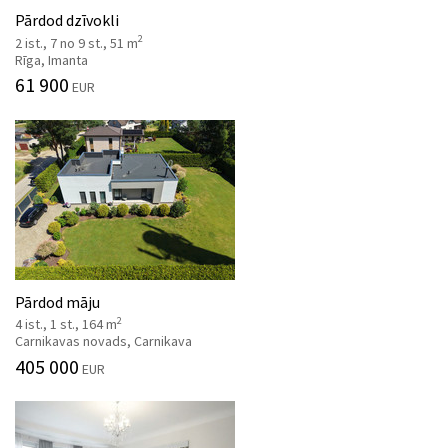
Pārdod dzīvokli
2
2 ist., 7 no 9 st., 51 m
Rīga, Imanta
61 900
EUR
Pārdod māju
2
4 ist., 1 st., 164 m
Carnikavas novads, Carnikava
405 000
EUR