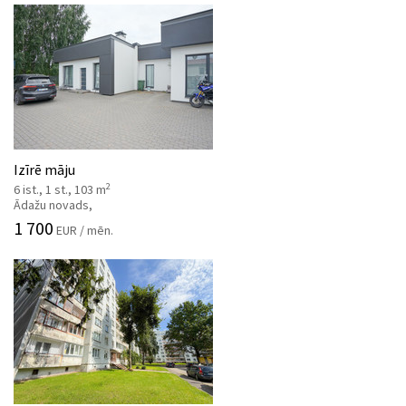
Izīrē māju
2
6 ist., 1 st., 103 m
Ādažu novads,
1 700
EUR / mēn.