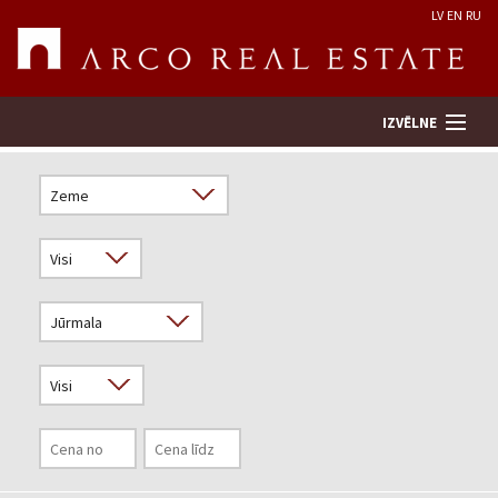
LV
EN
RU
IZVĒLNE
Meklēt īpašumu
Novērtēt īpašumu
Uzņēmums
Pakalpojumi
Kontakti