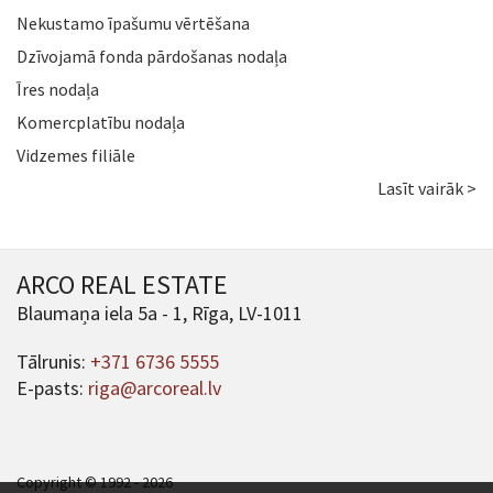
Nekustamo īpašumu vērtēšana
Dzīvojamā fonda pārdošanas nodaļa
Īres nodaļa
Komercplatību nodaļa
Vidzemes filiāle
Lasīt vairāk >
ARCO REAL ESTATE
Blaumaņa iela 5a - 1, Rīga, LV-1011
Tālrunis:
+371 6736 5555
E-pasts:
riga@arcoreal.lv
Copyright © 1992 - 2026