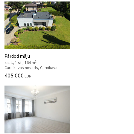
Pārdod māju
2
4 ist., 1 st., 164 m
Carnikavas novads, Carnikava
405 000
EUR