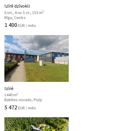
Izīrē dzīvokli
2
6 ist., 4 no 5 st., 153 m
Rīga, Centrs
1 400
EUR / mēn.
Izīrē
2
1440 m
Babītes novads, Piņķi
5 472
EUR / mēn.