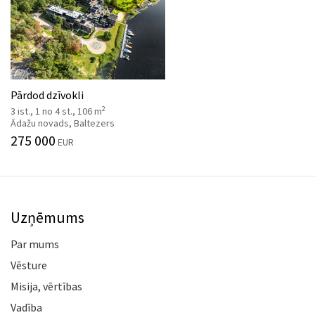
Pārdod dzīvokli
2
3 ist., 1 no 4 st., 106 m
Ādažu novads, Baltezers
275 000
EUR
Uzņēmums
Par mums
Vēsture
Misija, vērtības
Vadība