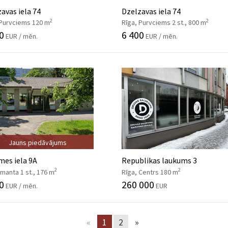
avas iela 74
Dzelzavas iela 74
2
2
 Purvciems 120 m
Rīga, Purvciems 2 st., 800 m
0
6 400
EUR / mēn.
EUR / mēn.
Jauns piedāvājums
es iela 9A
Republikas laukums 3
2
2
Imanta 1 st., 176 m
Rīga, Centrs 180 m
0
260 000
EUR / mēn.
EUR
«
1
2
»