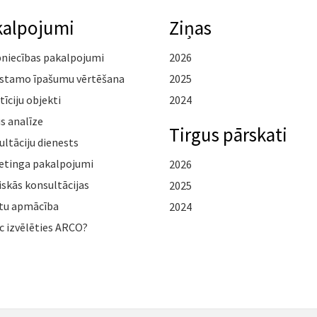
kalpojumi
Ziņas
pniecības pakalpojumi
2026
stamo īpašumu vērtēšana
2025
tīciju objekti
2024
s analīze
Tirgus pārskati
ltāciju dienests
etinga pakalpojumi
2026
iskās konsultācijas
2025
tu apmācība
2024
c izvēlēties ARCO?