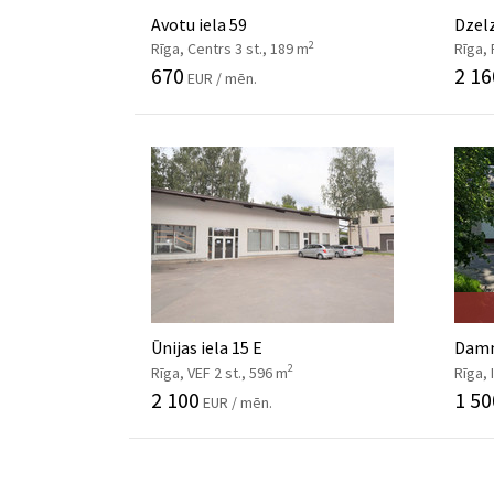
Avotu iela 59
Dzelz
2
Rīga, Centrs 3 st., 189 m
Rīga,
670
2 16
EUR / mēn.
Ūnijas iela 15 E
Damm
2
Rīga, VEF 2 st., 596 m
Rīga, 
2 100
1 50
EUR / mēn.