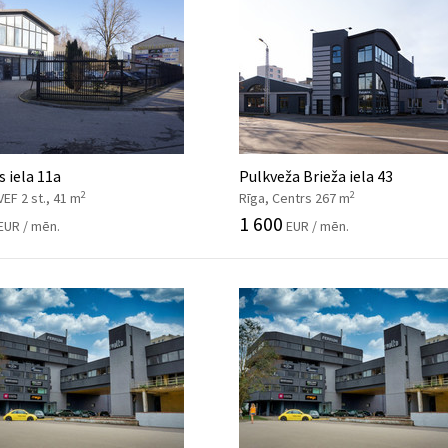
s iela 11a
Pulkveža Brieža iela 43
2
2
VEF 2 st., 41 m
Rīga, Centrs 267 m
1 600
EUR / mēn.
EUR / mēn.