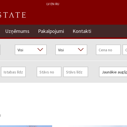
LV
EN
RU
Uzņēmums
Pakalpojumi
Kontakti
s