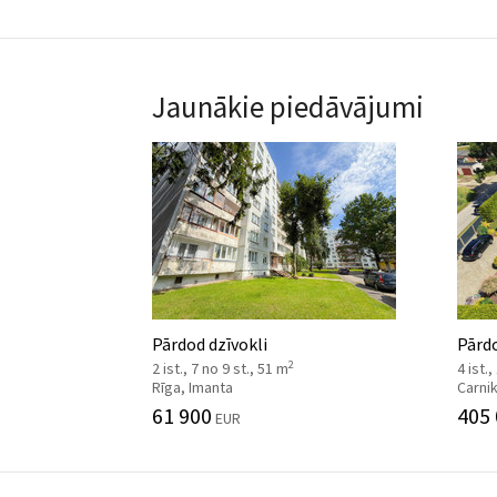
Jaunākie piedāvājumi
Pārdod dzīvokli
Pārd
2
2 ist., 7 no 9 st., 51 m
4 ist.,
Rīga, Imanta
Carni
61 900
405
EUR