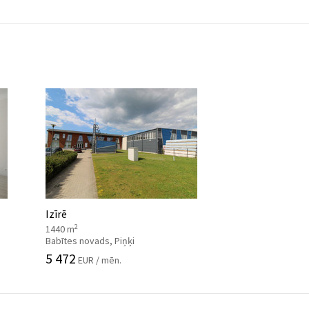
Izīrē
2
1440 m
Babītes novads, Piņķi
5 472
EUR / mēn.