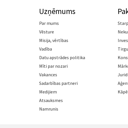
Uzņēmums
Pa
Par mums
Star
Vēsture
Neku
Misija, vērtības
Inves
Vadība
Tirgu
Datu apstrādes politika
Konsu
Mīti par nozari
Mārk
Vakances
Jurid
Sadarbības partneri
Aģen
Medijiem
Kāpē
Atsauksmes
Namrunis