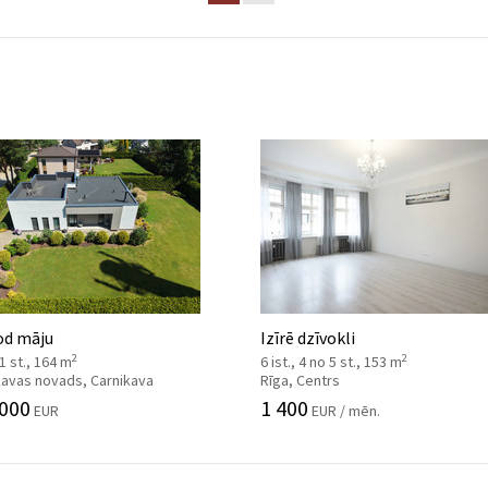
od māju
Izīrē dzīvokli
2
2
 1 st., 164 m
6 ist., 4 no 5 st., 153 m
kavas novads, Carnikava
Rīga, Centrs
 000
1 400
EUR
EUR / mēn.