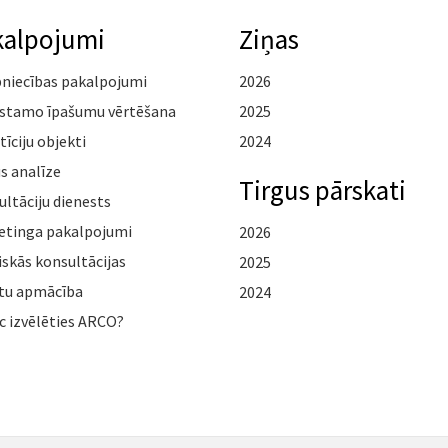
kalpojumi
Ziņas
pniecības pakalpojumi
2026
stamo īpašumu vērtēšana
2025
tīciju objekti
2024
s analīze
Tirgus pārskati
ltāciju dienests
etinga pakalpojumi
2026
iskās konsultācijas
2025
tu apmācība
2024
c izvēlēties ARCO?