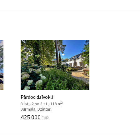
Pārdod dzīvokli
2
3 ist., 2 no 3 st., 118 m
Jūrmala, Dzintari
425 000
EUR