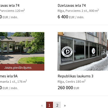
avas iela 74
Dzelzavas iela 74
2
2
 Purvciems 120 m
Rīga, Purvciems 2 st., 800 m
0
6 400
EUR / mēn.
EUR / mēn.
Jauns piedāvājums
es iela 9A
Republikas laukums 3
2
2
Imanta 1 st., 176 m
Rīga, Centrs 180 m
0
260 000
EUR / mēn.
EUR
«
1
2
»