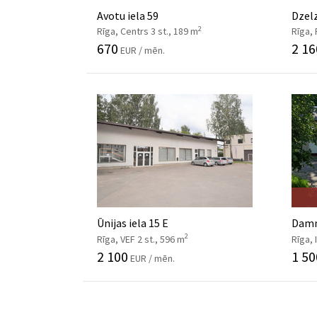
Avotu iela 59
Dzelz
2
Rīga, Centrs 3 st., 189 m
Rīga,
670
2 16
EUR / mēn.
Ūnijas iela 15 E
Damm
2
Rīga, VEF 2 st., 596 m
Rīga, 
2 100
1 50
EUR / mēn.