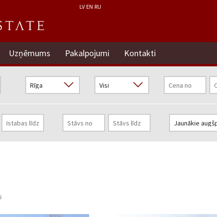
LV
EN
RU
Uzņēmums
Pakalpojumi
Kontakti
s