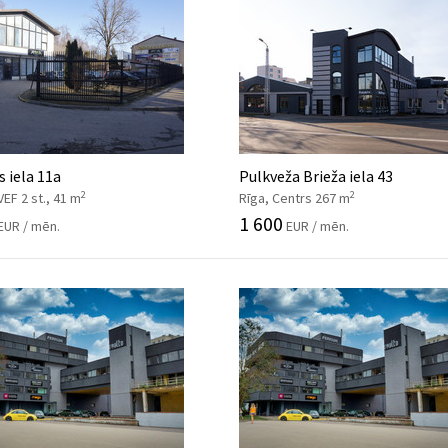
s iela 11a
Pulkveža Brieža iela 43
2
2
VEF 2 st., 41 m
Rīga, Centrs 267 m
1 600
EUR / mēn.
EUR / mēn.