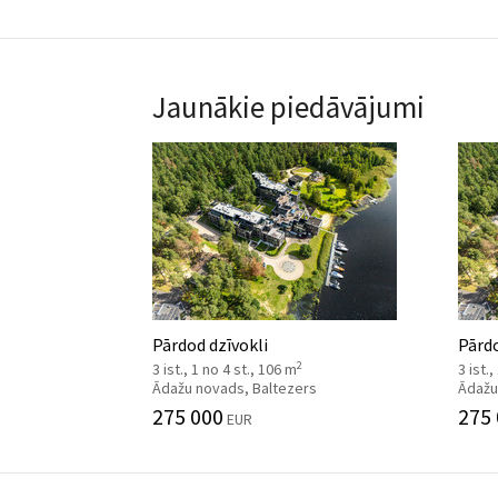
Jaunākie piedāvājumi
Pārdod dzīvokli
Pārdo
2
3 ist., 1 no 4 st., 106 m
3 ist.
Ādažu novads, Baltezers
Ādažu
275 000
275
EUR