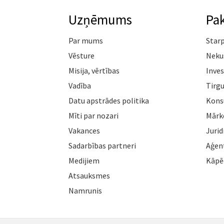
Uzņēmums
Pa
Par mums
Star
Vēsture
Neku
Misija, vērtības
Inves
Vadība
Tirgu
Datu apstrādes politika
Konsu
Mīti par nozari
Mārk
Vakances
Jurid
Sadarbības partneri
Aģen
Medijiem
Kāpē
Atsauksmes
Namrunis