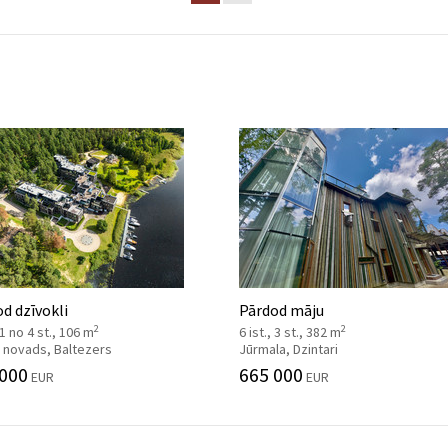
d dzīvokli
Pārdod māju
2
2
, 1 no 4 st., 106 m
6 ist., 3 st., 382 m
 novads, Baltezers
Jūrmala, Dzintari
 000
665 000
EUR
EUR