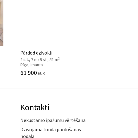
Pārdod dzīvokli
2
2 ist., 7 no 9 st., 51 m
Rīga, Imanta
61 900
EUR
Kontakti
Nekustamo īpašumu vērtēšana
Dzīvojamā fonda pārdošanas
nodaļa