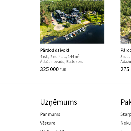
Pārdod dzīvokli
Pārdo
2
4 ist., 2 no 4 st., 144 m
3 ist.
Ādažu novads, Baltezers
Ādažu
325 000
275
EUR
Uzņēmums
Pa
Par mums
Star
Vēsture
Neku