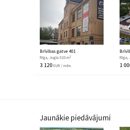
Brīvības gatve 401
Brīvī
2
Rīga, Jugla 520 m
Rīga, 
3 120
1 00
EUR / mēn.
Jaunākie piedāvājumi