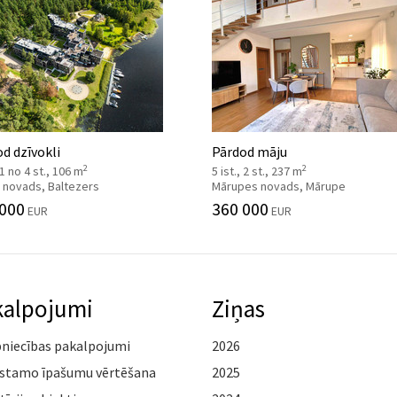
d dzīvokli
Pārdod māju
2
2
, 1 no 4 st., 106 m
5 ist., 2 st., 237 m
 novads, Baltezers
Mārupes novads, Mārupe
 000
360 000
EUR
EUR
kalpojumi
Ziņas
pniecības pakalpojumi
2026
stamo īpašumu vērtēšana
2025