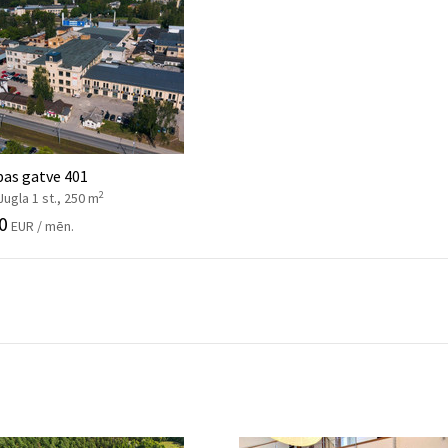
bas gatve 401
2
Jugla 1 st., 250 m
0
EUR / mēn.