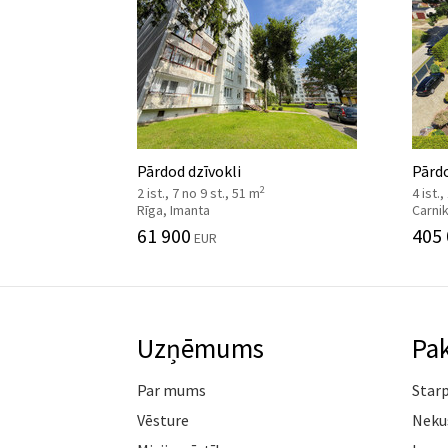
Pārdod dzīvokli
Pārd
2
2 ist., 7 no 9 st., 51 m
4 ist.,
Rīga, Imanta
Carni
61 900
405
EUR
Uzņēmums
Pa
Par mums
Star
Vēsture
Neku