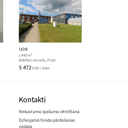
Izīrē
2
1440 m
Babītes novads, Piņķi
5 472
EUR / mēn.
Kontakti
Nekustamo īpašumu vērtēšana
Dzīvojamā fonda pārdošanas
nodaļa