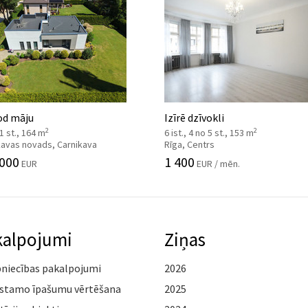
od māju
Izīrē dzīvokli
2
2
 1 st., 164 m
6 ist., 4 no 5 st., 153 m
kavas novads, Carnikava
Rīga, Centrs
 000
1 400
EUR
EUR / mēn.
kalpojumi
Ziņas
pniecības pakalpojumi
2026
stamo īpašumu vērtēšana
2025