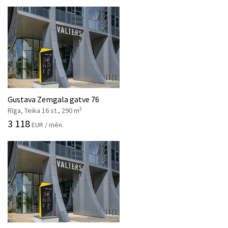
Gustava Zemgala gatve 76
2
Rīga, Teika 16 st., 290 m
3 118
EUR / mēn.