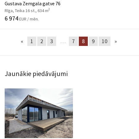
Gustava Zemgala gatve 76
2
Rīga, Teika 16 st., 634 m
6 974
EUR / mēn.
«
1
2
3
…
7
8
9
10
»
Jaunākie piedāvājumi