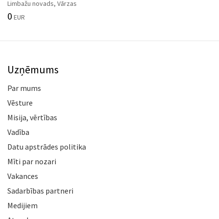
Limbažu novads, Vārzas
0
EUR
Uzņēmums
Par mums
Vēsture
Misija, vērtības
Vadība
Datu apstrādes politika
Mīti par nozari
Vakances
Sadarbības partneri
Medijiem