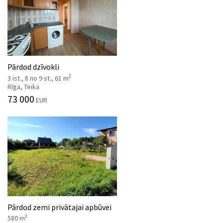
Pārdod dzīvokli
2
3 ist., 8 no 9 st., 61 m
Rīga, Teika
73 000
EUR
Pārdod zemi privātajai apbūvei
2
580 m