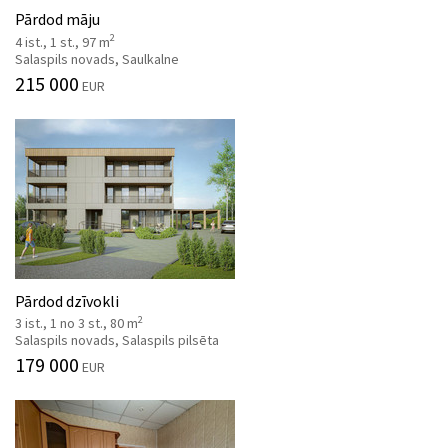
Pārdod māju
2
4 ist., 1 st., 97 m
Salaspils novads, Saulkalne
215 000
EUR
Pārdod dzīvokli
2
3 ist., 1 no 3 st., 80 m
Salaspils novads, Salaspils pilsēta
179 000
EUR