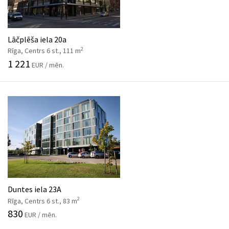
Lāčplēša iela 20a
2
Rīga, Centrs 6 st., 111 m
1 221
EUR / mēn.
Duntes iela 23A
2
Rīga, Centrs 6 st., 83 m
830
EUR / mēn.