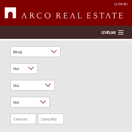
LV
EN
RU
IZVĒLNE
Meklēt īpašumu
Novērtēt īpašumu
Uzņēmums
Pakalpojumi
Kontakti