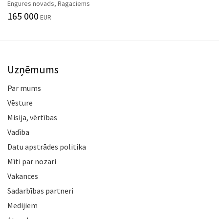
Engures novads, Ragaciems
165 000
EUR
Uzņēmums
Par mums
Vēsture
Misija, vērtības
Vadība
Datu apstrādes politika
Mīti par nozari
Vakances
Sadarbības partneri
Medijiem