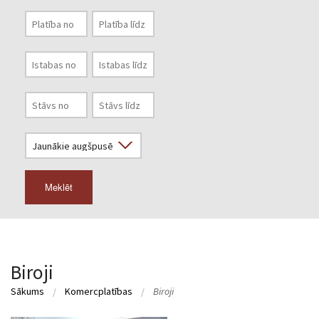
Meklēt
Biroji
Sākums
Komercplatības
Biroji