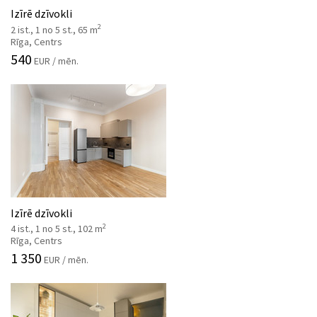
Izīrē dzīvokli
2
2 ist., 1 no 5 st., 65 m
Rīga, Centrs
540
EUR / mēn.
Izīrē dzīvokli
2
4 ist., 1 no 5 st., 102 m
Rīga, Centrs
1 350
EUR / mēn.