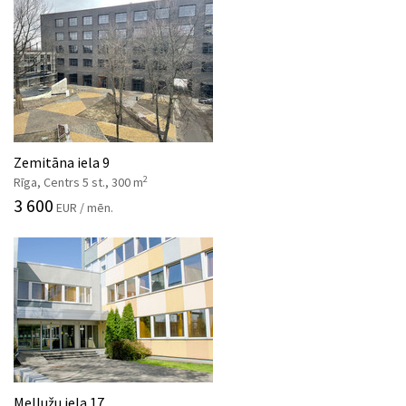
Zemitāna iela 9
2
Rīga, Centrs 5 st., 300 m
3 600
EUR / mēn.
Mellužu iela 17