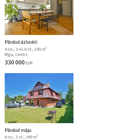
Pārdod dzīvokli
2
4 ist., 2 no 6 st., 100 m
Rīga, Centrs
330 000
EUR
Pārdod māju
2
6 ist., 3 st., 290 m