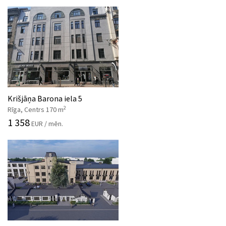
Krišjāņa Barona iela 5
2
Rīga, Centrs 170 m
1 358
EUR / mēn.