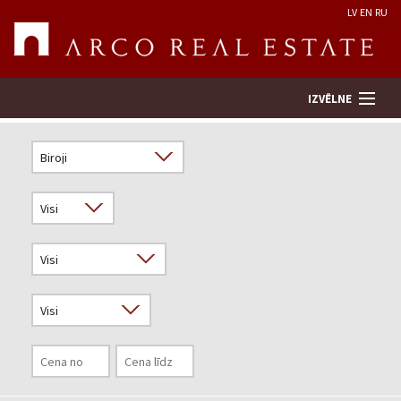
LV
EN
RU
IZVĒLNE
Meklēt īpašumu
Novērtēt īpašumu
Uzņēmums
Pakalpojumi
Kontakti