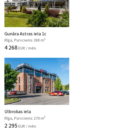
Gunāra Astras iela 1c
2
Rīga, Purvciems 388 m
4 268
EUR / mēn.
Ulbrokas iela
2
Rīga, Purvciems 270 m
2 295
EUR / mēn.