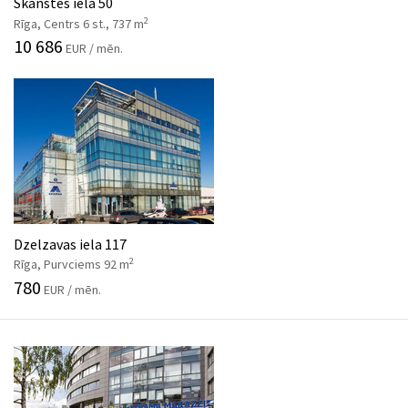
Skanstes iela 50
2
Rīga, Centrs 6 st., 737 m
10 686
EUR / mēn.
Dzelzavas iela 117
2
Rīga, Purvciems 92 m
780
EUR / mēn.