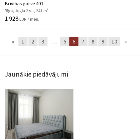
Brīvības gatve 401
2
Rīga, Jugla 2 st., 241 m
1 928
EUR / mēn.
«
1
2
3
…
5
6
7
8
9
10
»
Jaunākie piedāvājumi