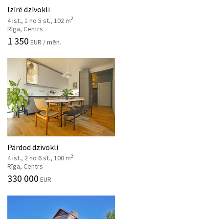
Izīrē dzīvokli
2
4 ist., 1 no 5 st., 102 m
Rīga, Centrs
1 350
EUR / mēn.
Pārdod dzīvokli
2
4 ist., 2 no 6 st., 100 m
Rīga, Centrs
330 000
EUR