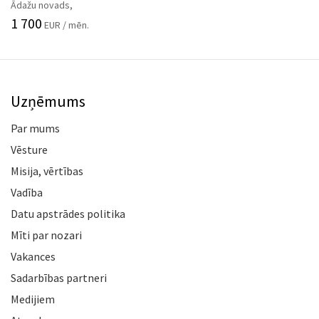
Ādažu novads,
1 700
EUR / mēn.
Uzņēmums
Par mums
Vēsture
Misija, vērtības
Vadība
Datu apstrādes politika
Mīti par nozari
Vakances
Sadarbības partneri
Medijiem