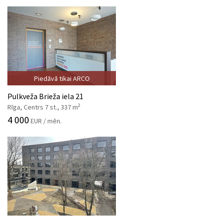
Piedāvā tikai ARCO
Pulkveža Brieža iela 21
2
Rīga, Centrs 7 st., 337 m
4 000
EUR / mēn.