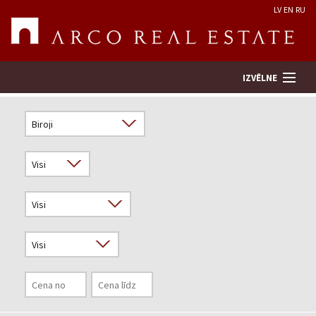
LV
EN
RU
IZVĒLNE
Meklēt īpašumu
Novērtēt īpašumu
Uzņēmums
Pakalpojumi
Kontakti