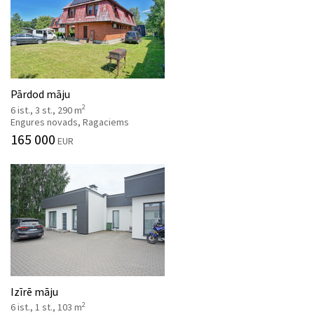
Pārdod māju
2
6 ist., 3 st., 290 m
Engures novads, Ragaciems
165 000
EUR
Izīrē māju
2
6 ist., 1 st., 103 m