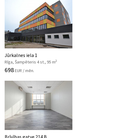
Jūrkalnes iela 1
2
Rīga, Šampēteris 4 st., 95 m
698
EUR / mēn.
Brīvības gatve 214 B