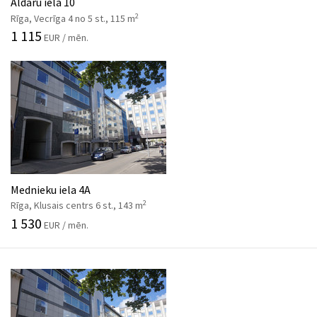
Aldaru iela 10
2
Rīga, Vecrīga 4 no 5 st., 115 m
1 115
EUR / mēn.
Mednieku iela 4A
2
Rīga, Klusais centrs 6 st., 143 m
1 530
EUR / mēn.