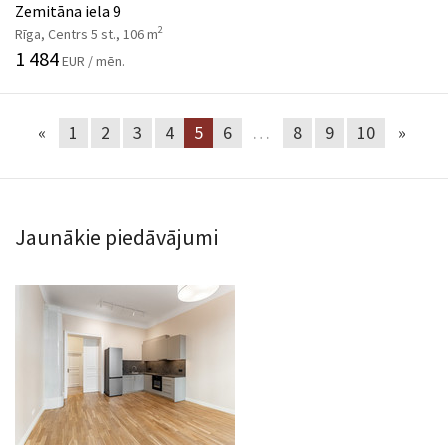
Zemitāna iela 9
2
Rīga, Centrs 5 st., 106 m
1 484
EUR / mēn.
«
1
2
3
4
5
6
…
8
9
10
»
Jaunākie piedāvājumi