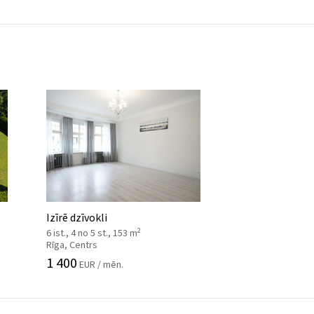
Izīrē dzīvokli
2
6 ist., 4 no 5 st., 153 m
Rīga, Centrs
1 400
EUR / mēn.