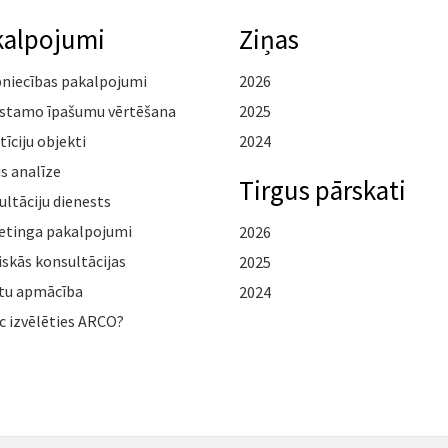
kalpojumi
Ziņas
pniecības pakalpojumi
2026
stamo īpašumu vērtēšana
2025
tīciju objekti
2024
s analīze
Tirgus pārskati
ltāciju dienests
etinga pakalpojumi
2026
iskās konsultācijas
2025
tu apmācība
2024
c izvēlēties ARCO?