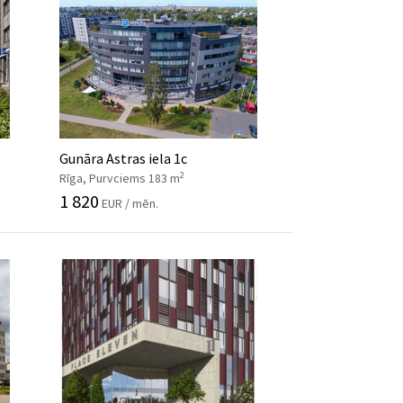
Gunāra Astras iela 1c
2
Rīga, Purvciems 183 m
1 820
EUR / mēn.