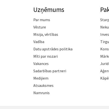
Uzņēmums
Pa
Par mums
Star
Vēsture
Neku
Misija, vērtības
Inves
Vadība
Tirgu
Datu apstrādes politika
Konsu
Mīti par nozari
Mārk
Vakances
Jurid
Sadarbības partneri
Aģen
Medijiem
Kāpē
Atsauksmes
Namrunis