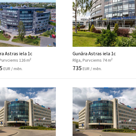
a Astras iela 1c
Gunāra Astras iela 1c
2
2
 Purvciems 126 m
Rīga, Purvciems 74 m
5
735
EUR / mēn.
EUR / mēn.