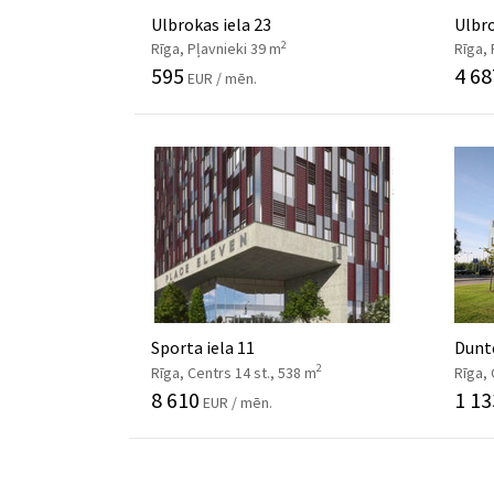
Ulbrokas iela 23
Ulbro
2
Rīga, Pļavnieki 39 m
Rīga, 
595
4 68
EUR / mēn.
Sporta iela 11
Dunte
2
Rīga, Centrs 14 st., 538 m
Rīga, 
8 610
1 13
EUR / mēn.