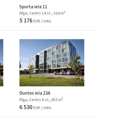
Sporta iela 11
2
Rīga, Centrs 14 st., 324 m
5 176
EUR / mēn.
Duntes iela 23A
2
Rīga, Centrs 6 st., 653 m
6 530
EUR / mēn.