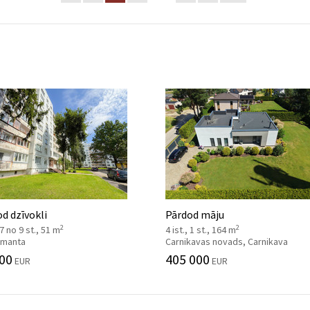
d dzīvokli
Pārdod māju
2
2
 7 no 9 st., 51 m
4 ist., 1 st., 164 m
 Imanta
Carnikavas novads, Carnikava
00
405 000
EUR
EUR