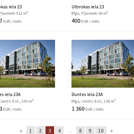
kas iela 23
Ulbrokas iela 23
2
2
Pļavnieki 521 m
Rīga, Pļavnieki 43 m
7
400
EUR / mēn.
EUR / mēn.
s iela 23A
Duntes iela 23A
2
2
Centrs 6 st., 103 m
Rīga, Centrs 6 st., 136 m
3
1 360
EUR / mēn.
EUR / mēn.
«
1
2
3
4
…
8
9
10
»