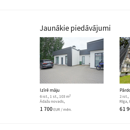
Jaunākie piedāvājumi
Izīrē māju
Pārdo
2
6 ist., 1 st., 103 m
2 ist.,
Ādažu novads,
Rīga,
1 700
61 9
EUR / mēn.