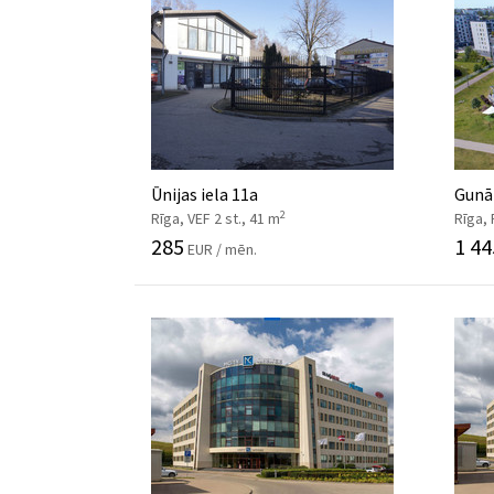
Ūnijas iela 11a
Gunār
2
Rīga, VEF 2 st., 41 m
Rīga,
285
1 44
EUR / mēn.