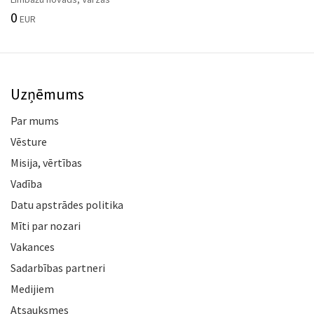
0
EUR
Uzņēmums
Par mums
Vēsture
Misija, vērtības
Vadība
Datu apstrādes politika
Mīti par nozari
Vakances
Sadarbības partneri
Medijiem
Atsauksmes