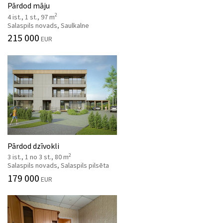
Pārdod māju
2
4 ist., 1 st., 97 m
Salaspils novads, Saulkalne
215 000
EUR
Pārdod dzīvokli
2
3 ist., 1 no 3 st., 80 m
Salaspils novads, Salaspils pilsēta
179 000
EUR