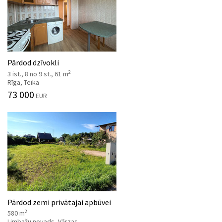
Pārdod dzīvokli
2
3 ist., 8 no 9 st., 61 m
Rīga, Teika
73 000
EUR
Pārdod zemi privātajai apbūvei
2
580 m
Limbažu novads, Vārzas