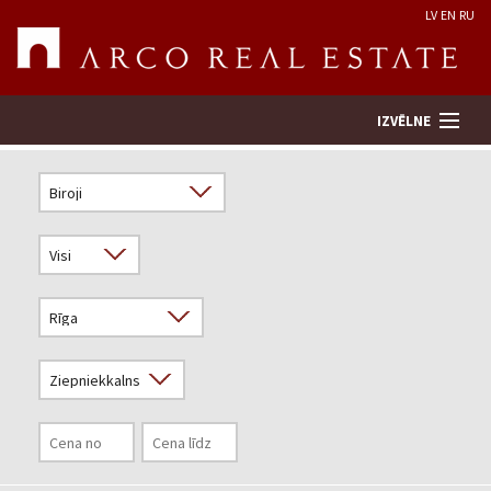
LV
EN
RU
IZVĒLNE
Meklēt īpašumu
Novērtēt īpašumu
Uzņēmums
Pakalpojumi
Kontakti