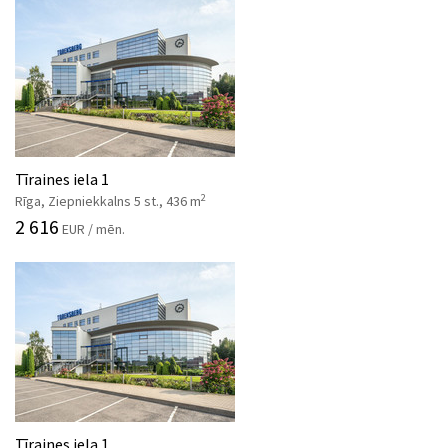
Tīraines iela 1
2
Rīga, Ziepniekkalns 5 st., 436 m
2 616
EUR / mēn.
Tīraines iela 1