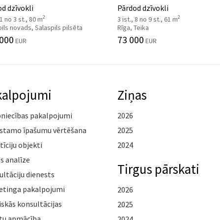
d dzīvokli
Pārdod dzīvokli
2
2
 1 no 3 st., 80 m
3 ist., 8 no 9 st., 61 m
ils novads, Salaspils pilsēta
Rīga, Teika
 000
73 000
EUR
EUR
kalpojumi
Ziņas
pniecības pakalpojumi
2026
stamo īpašumu vērtēšana
2025
tīciju objekti
2024
s analīze
Tirgus pārskati
ltāciju dienests
etinga pakalpojumi
2026
iskās konsultācijas
2025
tu apmācība
2024