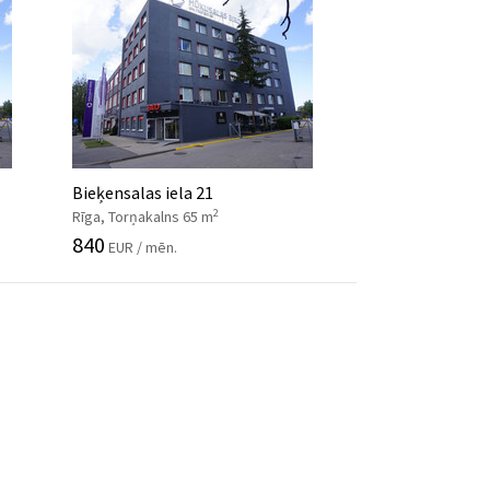
Bieķensalas iela 21
2
Rīga, Torņakalns 65 m
840
EUR / mēn.