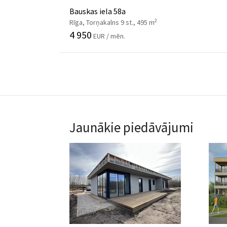
Bauskas iela 58a
2
Rīga, Torņakalns 9 st., 495 m
4 950
EUR / mēn.
Jaunākie piedāvājumi