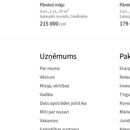
Pārdod māju
Pārdo
2
4 ist., 1 st., 97 m
3 ist.,
Salaspils novads, Saulkalne
Salasp
215 000
179
EUR
Uzņēmums
Pa
Par mums
Star
Vēsture
Neku
Misija, vērtības
Inves
Vadība
Tirgu
Datu apstrādes politika
Konsu
Mīti par nozari
Mārk
Vakances
Jurid
Sadarbības partneri
Aģen