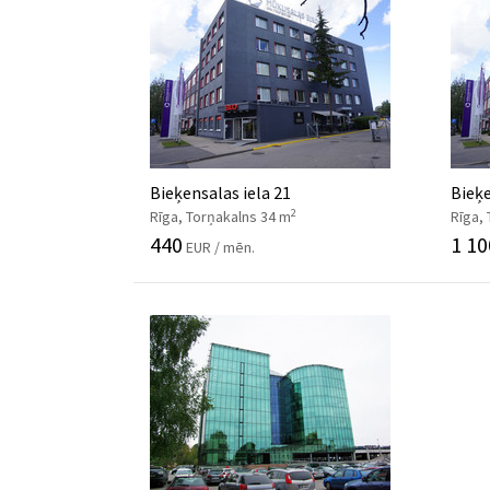
Bieķensalas iela 21
Bieķe
2
Rīga, Torņakalns 34 m
Rīga,
440
1 10
EUR / mēn.