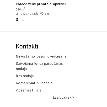
Pārdod zemi privātajai apbūvei
2
580 m
Limbažu novads, Vārzas
0
EUR
Kontakti
Nekustamo īpašumu vērtēšana
Dzīvojamā fonda pārdošanas
nodaļa
Īres nodaļa
Komercplatību nodaļa
Vidzemes filiāle
Lasīt vairāk >