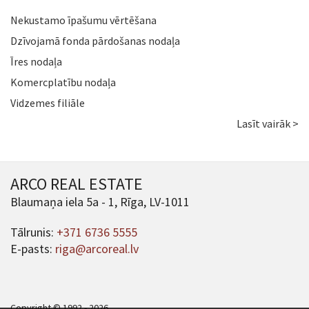
Nekustamo īpašumu vērtēšana
Dzīvojamā fonda pārdošanas nodaļa
Īres nodaļa
Komercplatību nodaļa
Vidzemes filiāle
Lasīt vairāk >
ARCO REAL ESTATE
Blaumaņa iela 5a - 1, Rīga, LV-1011
Tālrunis:
+371 6736 5555
E-pasts:
riga@arcoreal.lv
Copyright © 1992 - 2026