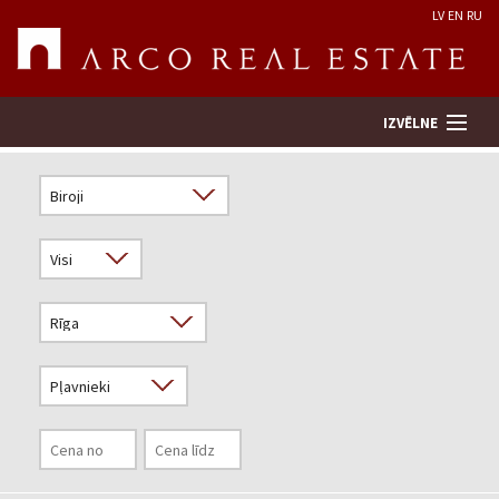
LV
EN
RU
IZVĒLNE
Meklēt īpašumu
Novērtēt īpašumu
Uzņēmums
Pakalpojumi
Kontakti