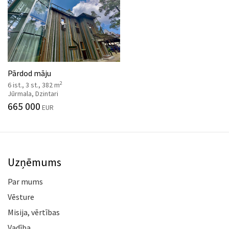
Pārdod māju
2
6 ist., 3 st., 382 m
Jūrmala, Dzintari
665 000
EUR
Uzņēmums
Par mums
Vēsture
Misija, vērtības
Vadība