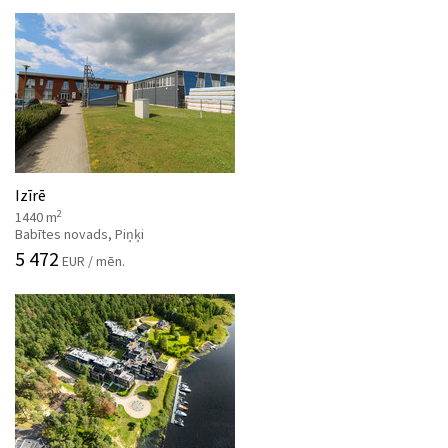
Izīrē
2
1440 m
Babītes novads, Piņķi
5 472
EUR / mēn.