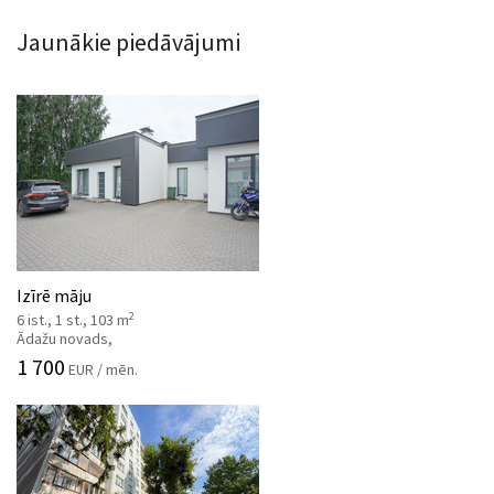
Jaunākie piedāvājumi
Izīrē māju
2
6 ist., 1 st., 103 m
Ādažu novads,
1 700
EUR / mēn.