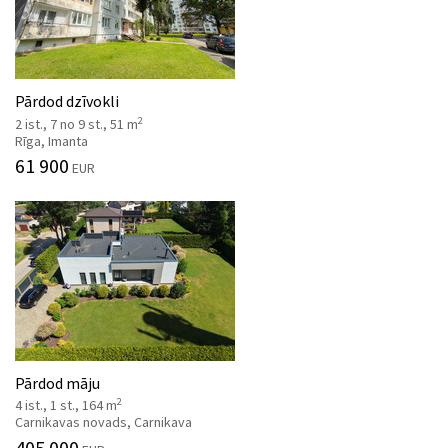
Pārdod dzīvokli
2
2 ist., 7 no 9 st., 51 m
Rīga, Imanta
61 900
EUR
Pārdod māju
2
4 ist., 1 st., 164 m
Carnikavas novads, Carnikava
405 000