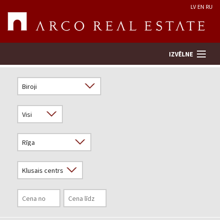
LV
EN
RU
IZVĒLNE
Meklēt īpašumu
Novērtēt īpašumu
Uzņēmums
Pakalpojumi
Kontakti