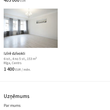
EUR
Izīrē dzīvokli
2
6 ist., 4 no 5 st., 153 m
Rīga, Centrs
1 400
EUR / mēn.
Uzņēmums
Par mums