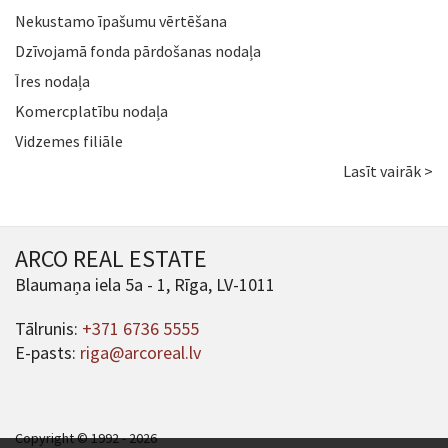
Nekustamo īpašumu vērtēšana
Dzīvojamā fonda pārdošanas nodaļa
Īres nodaļa
Komercplatību nodaļa
Vidzemes filiāle
Lasīt vairāk >
ARCO REAL ESTATE
Blaumaņa iela 5a - 1, Rīga, LV-1011
Tālrunis:
+371 6736 5555
E-pasts:
riga@arcoreal.lv
Copyright © 1992 - 2026