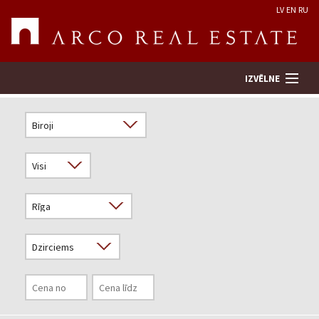
LV
EN
RU
IZVĒLNE
Meklēt īpašumu
Novērtēt īpašumu
Uzņēmums
Pakalpojumi
Kontakti