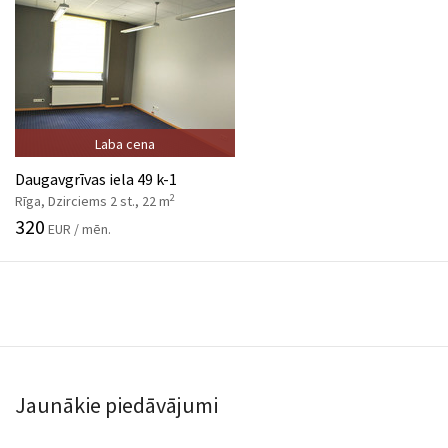
Laba cena
Daugavgrīvas iela 49 k-1
2
Rīga, Dzirciems 2 st., 22 m
320
EUR / mēn.
Jaunākie piedāvājumi