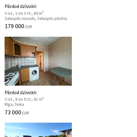
Pārdod dzīvokli
2
3 ist., 1 no 3 st., 80 m
Salaspils novads, Salaspils pilsēta
179 000
EUR
Pārdod dzīvokli
2
3 ist., 8 no 9 st., 61 m
Rīga, Teika
73 000
EUR