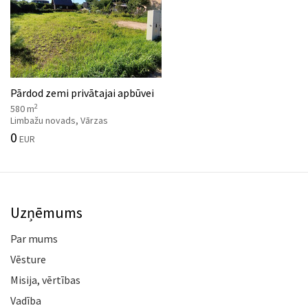
Pārdod zemi privātajai apbūvei
2
580 m
Limbažu novads, Vārzas
0
EUR
Uzņēmums
Par mums
Vēsture
Misija, vērtības
Vadība