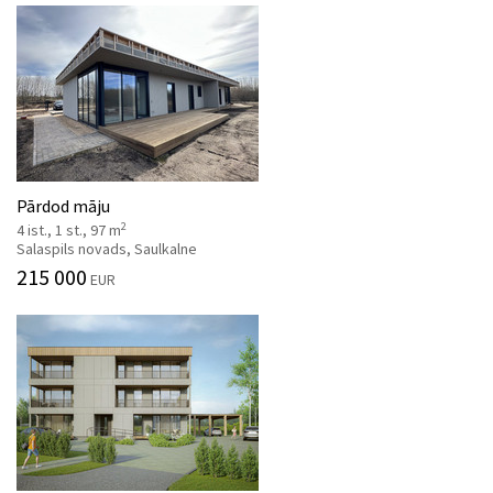
Pārdod māju
2
4 ist., 1 st., 97 m
Salaspils novads, Saulkalne
215 000
EUR