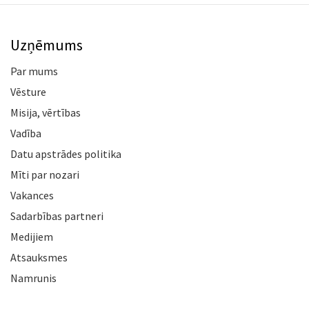
Uzņēmums
Par mums
Vēsture
Misija, vērtības
Vadība
Datu apstrādes politika
Mīti par nozari
Vakances
Sadarbības partneri
Medijiem
Atsauksmes
Namrunis