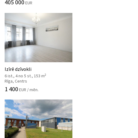
405 000
EUR
Izīrē dzīvokli
2
6 ist., 4 no 5 st., 153 m
Rīga, Centrs
1 400
EUR / mēn.