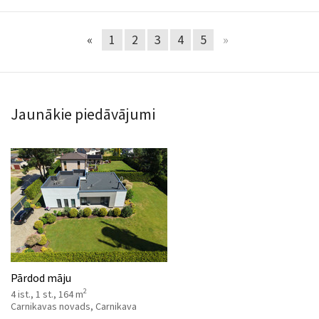
«
1
2
3
4
5
»
Jaunākie piedāvājumi
Pārdod māju
2
4 ist., 1 st., 164 m
Carnikavas novads, Carnikava