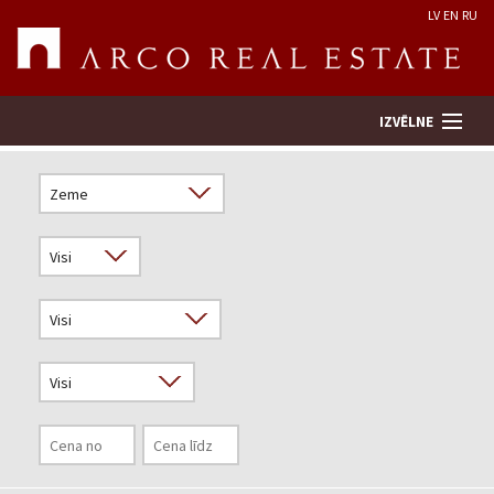
LV
EN
RU
IZVĒLNE
Meklēt īpašumu
Novērtēt īpašumu
Uzņēmums
Pakalpojumi
Kontakti