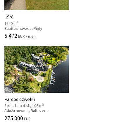
Izīrē
2
1440 m
Babītes novads, Piņķi
5 472
EUR / mēn.
Pārdod dzīvokli
2
3 ist., 1 no 4 st., 106 m
Ādažu novads, Baltezers
275 000
EUR