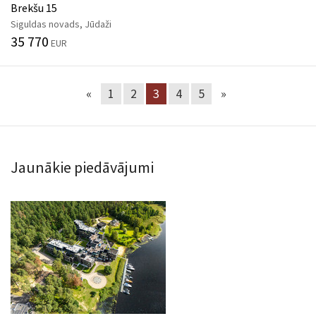
Brekšu 15
Siguldas novads, Jūdaži
35 770
EUR
«
1
2
3
4
5
»
Jaunākie piedāvājumi