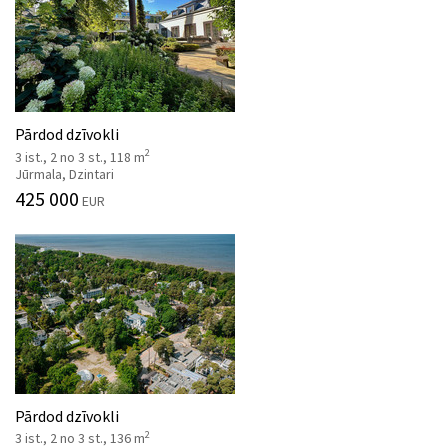
Pārdod dzīvokli
2
3 ist., 2 no 3 st., 118 m
Jūrmala, Dzintari
425 000
EUR
Pārdod dzīvokli
2
3 ist., 2 no 3 st., 136 m