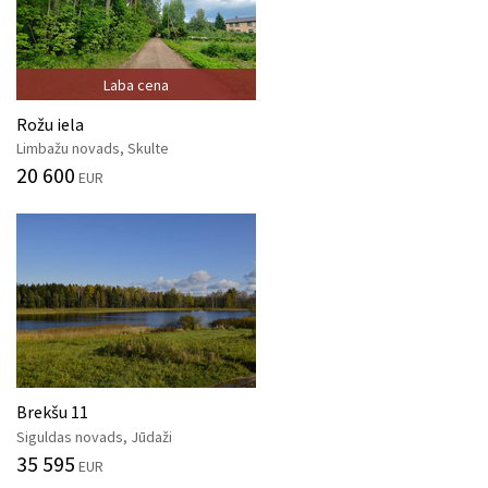
Laba cena
Rožu iela
Limbažu novads, Skulte
20 600
EUR
Brekšu 11
Siguldas novads, Jūdaži
35 595
EUR