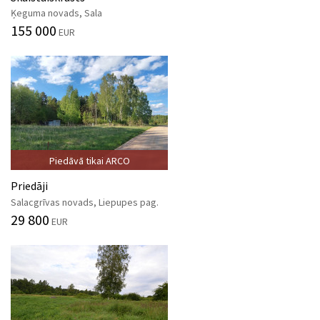
Ķeguma novads, Sala
155 000
EUR
Piedāvā tikai ARCO
Priedāji
Salacgrīvas novads, Liepupes pag.
29 800
EUR