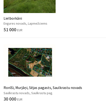
Lielborkāni
Engures novads, Lapmežciems
51 000
EUR
Ronīši, Murjāņi, Sējas pagasts, Saulkrastu novads
Saulkrastu novads, Saulkrastu pag.
30 000
EUR