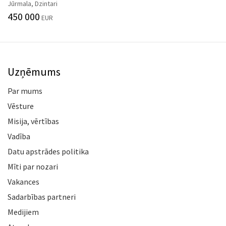
Jūrmala, Dzintari
450 000
EUR
Uzņēmums
Par mums
Vēsture
Misija, vērtības
Vadība
Datu apstrādes politika
Mīti par nozari
Vakances
Sadarbības partneri
Medijiem