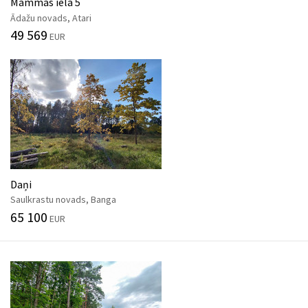
Mammas iela 5
Ādažu novads, Atari
49 569
EUR
Daņi
Saulkrastu novads, Banga
65 100
EUR