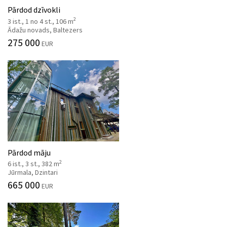
Pārdod dzīvokli
2
3 ist., 1 no 4 st., 106 m
Ādažu novads, Baltezers
275 000
EUR
Pārdod māju
2
6 ist., 3 st., 382 m
Jūrmala, Dzintari
665 000
EUR