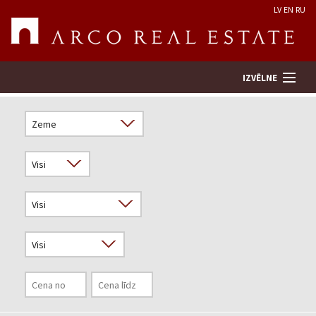
LV
EN
RU
IZVĒLNE
Meklēt īpašumu
Novērtēt īpašumu
Uzņēmums
Pakalpojumi
Kontakti