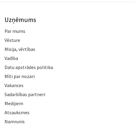
Uzņēmums
Par mums
Vēsture
Misija, vērtības
Vadība
Datu apstrādes politika
Mīti par nozari
Vakances
Sadarbības partneri
Medijiem
Atsauksmes
Namrunis