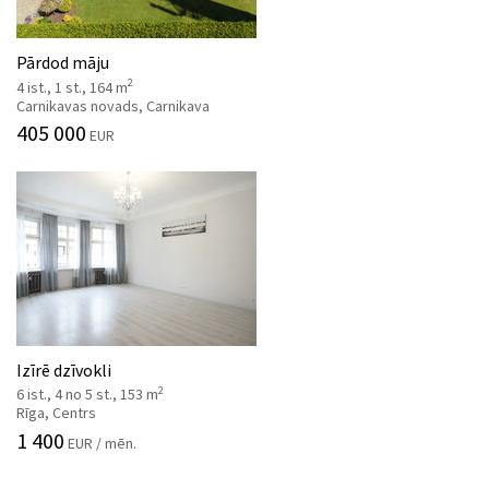
Pārdod māju
2
4 ist., 1 st., 164 m
Carnikavas novads, Carnikava
405 000
EUR
Izīrē dzīvokli
2
6 ist., 4 no 5 st., 153 m
Rīga, Centrs
1 400
EUR / mēn.