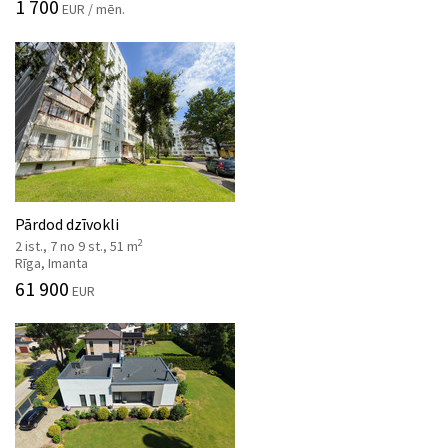
1 700
EUR / mēn.
Pārdod dzīvokli
2
2 ist., 7 no 9 st., 51 m
Rīga, Imanta
61 900
EUR