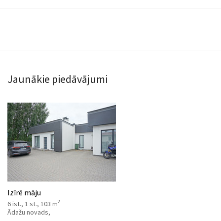
Jaunākie piedāvājumi
Izīrē māju
2
6 ist., 1 st., 103 m
Ādažu novads,