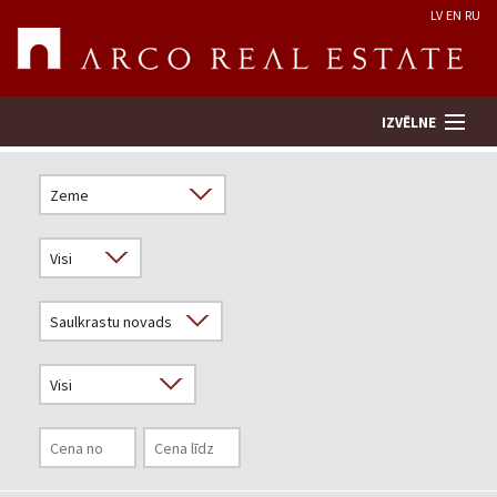
LV
EN
RU
IZVĒLNE
Meklēt īpašumu
Novērtēt īpašumu
Uzņēmums
Pakalpojumi
Kontakti