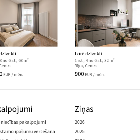
 dzīvokli
Izīrē dzīvokli
2
2
 3 no 6 st., 68 m
1 ist., 4 no 6 st., 32 m
 Centrs
Rīga, Centrs
0
900
EUR / mēn.
EUR / mēn.
kalpojumi
Ziņas
pniecības pakalpojumi
2026
stamo īpašumu vērtēšana
2025