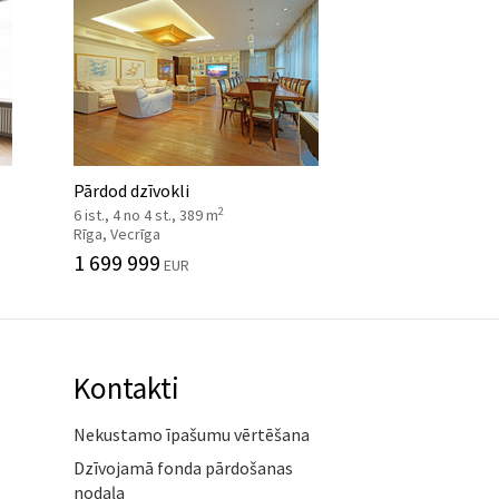
Pārdod dzīvokli
2
6 ist., 4 no 4 st., 389 m
Rīga, Vecrīga
1 699 999
EUR
Kontakti
Nekustamo īpašumu vērtēšana
Dzīvojamā fonda pārdošanas
nodaļa