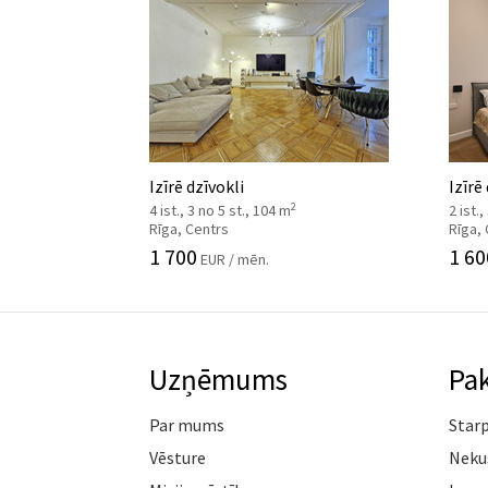
Izīrē dzīvokli
Izīrē
2
4 ist., 3 no 5 st., 104 m
2 ist.,
Rīga, Centrs
Rīga,
1 700
1 60
EUR / mēn.
Uzņēmums
Pa
Par mums
Star
Vēsture
Neku