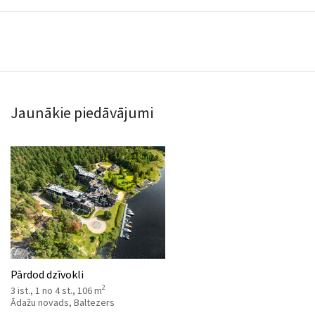
Jaunākie piedāvājumi
Pārdod dzīvokli
2
3 ist., 1 no 4 st., 106 m
Ādažu novads, Baltezers