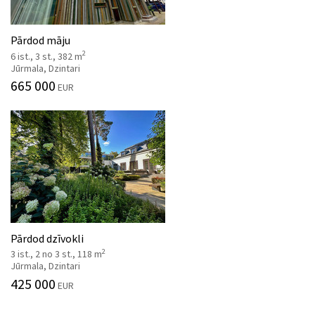
Pārdod māju
2
6 ist., 3 st., 382 m
Jūrmala, Dzintari
665 000
EUR
Pārdod dzīvokli
2
3 ist., 2 no 3 st., 118 m
Jūrmala, Dzintari
425 000
EUR