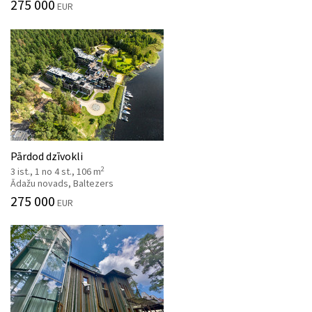
275 000
EUR
Pārdod dzīvokli
2
3 ist., 1 no 4 st., 106 m
Ādažu novads, Baltezers
275 000
EUR