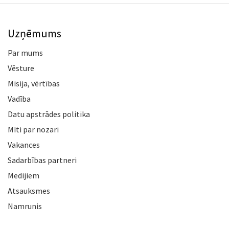
Uzņēmums
Par mums
Vēsture
Misija, vērtības
Vadība
Datu apstrādes politika
Mīti par nozari
Vakances
Sadarbības partneri
Medijiem
Atsauksmes
Namrunis