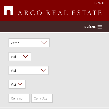
LV
EN
RU
IZVĒLNE
Meklēt īpašumu
Novērtēt īpašumu
Uzņēmums
Pakalpojumi
Kontakti