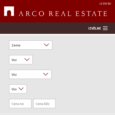
LV
EN
RU
IZVĒLNE
Meklēt īpašumu
Novērtēt īpašumu
Uzņēmums
Pakalpojumi
Kontakti