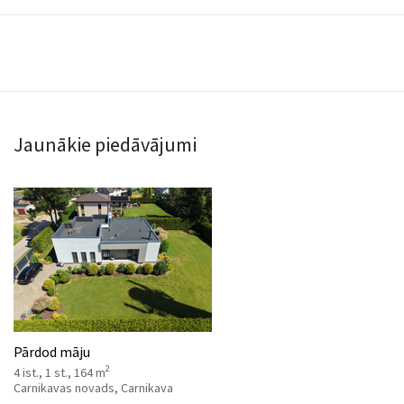
Jaunākie piedāvājumi
Pārdod māju
2
4 ist., 1 st., 164 m
Carnikavas novads, Carnikava