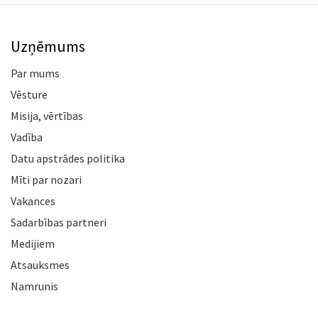
Uzņēmums
Par mums
Vēsture
Misija, vērtības
Vadība
Datu apstrādes politika
Mīti par nozari
Vakances
Sadarbības partneri
Medijiem
Atsauksmes
Namrunis