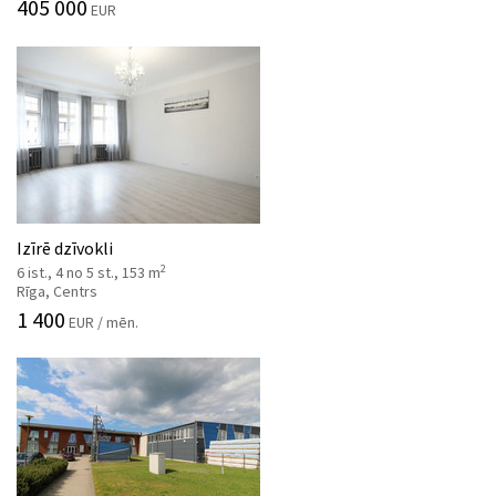
405 000
EUR
Izīrē dzīvokli
2
6 ist., 4 no 5 st., 153 m
Rīga, Centrs
1 400
EUR / mēn.