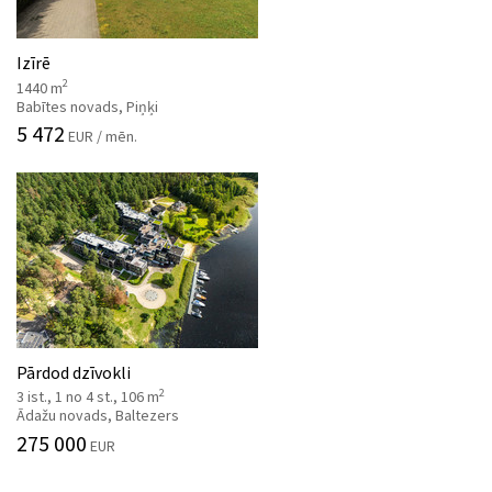
Izīrē
2
1440 m
Babītes novads, Piņķi
5 472
EUR / mēn.
Pārdod dzīvokli
2
3 ist., 1 no 4 st., 106 m
Ādažu novads, Baltezers
275 000
EUR