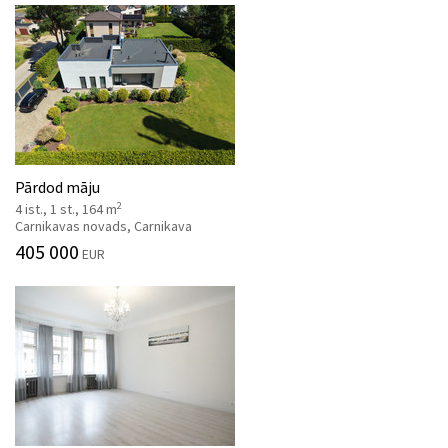
Pārdod māju
2
4 ist., 1 st., 164 m
Carnikavas novads, Carnikava
405 000
EUR