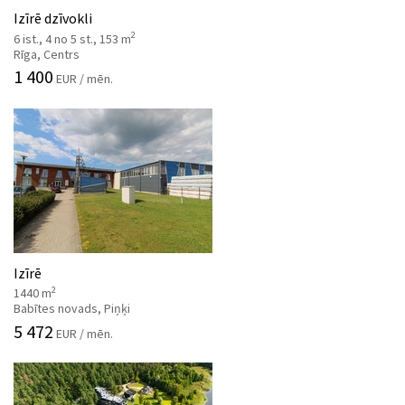
Izīrē dzīvokli
2
6 ist., 4 no 5 st., 153 m
Rīga, Centrs
1 400
EUR / mēn.
Izīrē
2
1440 m
Babītes novads, Piņķi
5 472
EUR / mēn.