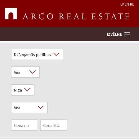
LV
EN
RU
IZVĒLNE
Meklēt īpašumu
Novērtēt īpašumu
Uzņēmums
Pakalpojumi
Kontakti