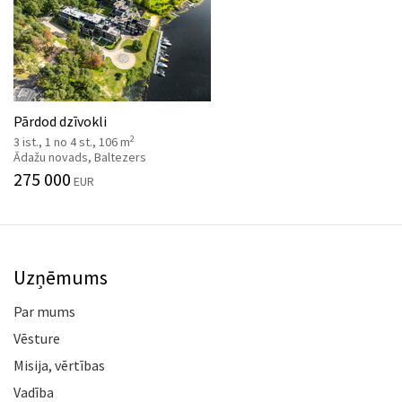
Pārdod dzīvokli
2
3 ist., 1 no 4 st., 106 m
Ādažu novads, Baltezers
275 000
EUR
Uzņēmums
Par mums
Vēsture
Misija, vērtības
Vadība