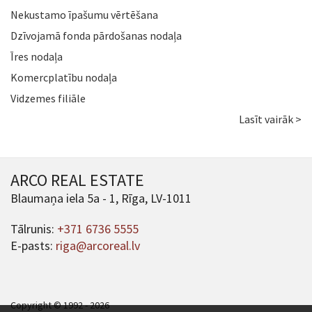
Nekustamo īpašumu vērtēšana
Dzīvojamā fonda pārdošanas nodaļa
Īres nodaļa
Komercplatību nodaļa
Vidzemes filiāle
Lasīt vairāk >
ARCO REAL ESTATE
Blaumaņa iela 5a - 1, Rīga, LV-1011
Tālrunis:
+371 6736 5555
E-pasts:
riga@arcoreal.lv
Copyright © 1992 - 2026