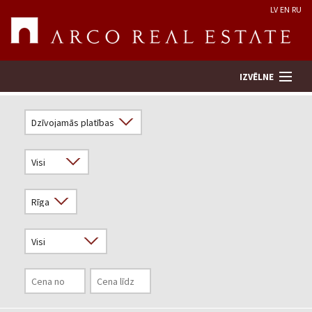
LV
EN
RU
IZVĒLNE
Meklēt īpašumu
Novērtēt īpašumu
Uzņēmums
Pakalpojumi
Kontakti