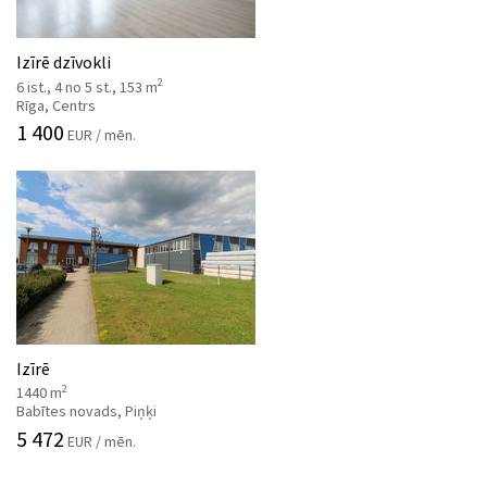
Izīrē dzīvokli
2
6 ist., 4 no 5 st., 153 m
Rīga, Centrs
1 400
EUR / mēn.
Izīrē
2
1440 m
Babītes novads, Piņķi
5 472
EUR / mēn.