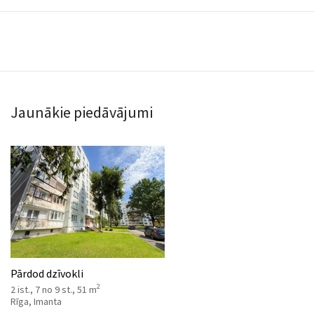
Jaunākie piedāvājumi
Pārdod dzīvokli
2
2 ist., 7 no 9 st., 51 m
Rīga, Imanta