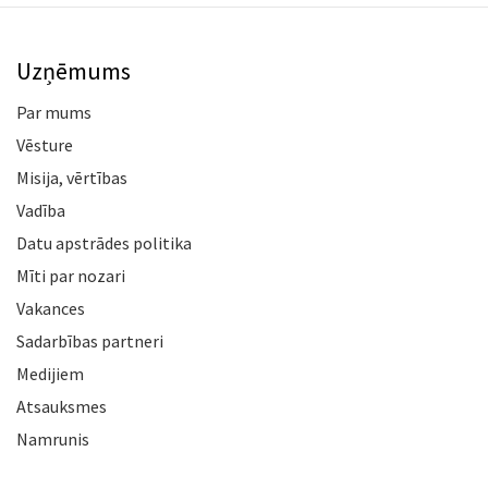
Uzņēmums
Par mums
Vēsture
Misija, vērtības
Vadība
Datu apstrādes politika
Mīti par nozari
Vakances
Sadarbības partneri
Medijiem
Atsauksmes
Namrunis