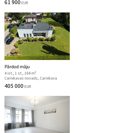
61 900
EUR
Pārdod māju
2
4 ist., 1 st., 164 m
Carnikavas novads, Carnikava
405 000
EUR