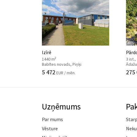
Izīrē
Pārdo
2
1440 m
3 ist.
Babītes novads, Piņķi
Ādažu
5 472
275
EUR / mēn.
Uzņēmums
Pa
Par mums
Star
Vēsture
Neku