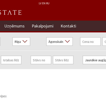
LV
EN
RU
Uzņēmums
Pakalpojumi
Kontakti
elpas