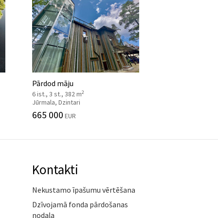
Pārdod māju
2
6 ist., 3 st., 382 m
Jūrmala, Dzintari
665 000
EUR
Kontakti
Nekustamo īpašumu vērtēšana
Dzīvojamā fonda pārdošanas
nodaļa