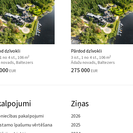
d dzīvokli
Pārdod dzīvokli
2
2
, 1 no 4 st., 106 m
3 ist., 1 no 4 st., 106 m
 novads, Baltezers
Ādažu novads, Baltezers
 000
275 000
EUR
EUR
kalpojumi
Ziņas
pniecības pakalpojumi
2026
stamo īpašumu vērtēšana
2025