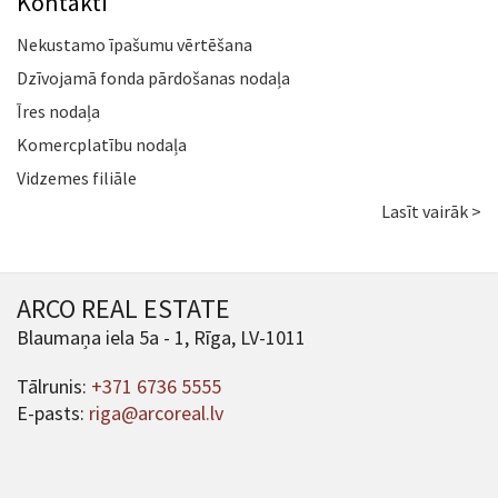
Kontakti
Nekustamo īpašumu vērtēšana
Dzīvojamā fonda pārdošanas nodaļa
Īres nodaļa
Komercplatību nodaļa
Vidzemes filiāle
Lasīt vairāk >
ARCO REAL ESTATE
Blaumaņa iela 5a - 1, Rīga, LV-1011
Tālrunis:
+371 6736 5555
E-pasts:
riga@arcoreal.lv