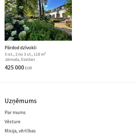
Pārdod dzīvokli
2
3 ist., 2 no 3 st., 118 m
Jūrmala, Dzintari
425 000
EUR
Uzņēmums
Par mums
Vēsture
Misija, vērtības