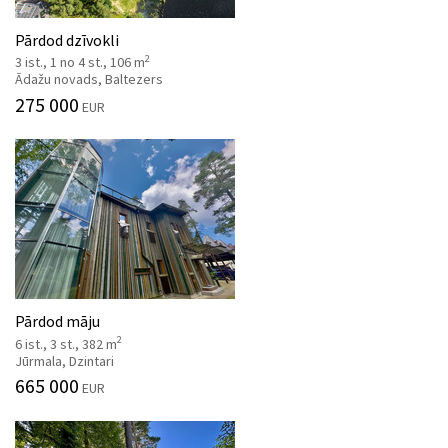
Pārdod dzīvokli
2
3 ist., 1 no 4 st., 106 m
Ādažu novads, Baltezers
275 000
EUR
Pārdod māju
2
6 ist., 3 st., 382 m
Jūrmala, Dzintari
665 000
EUR