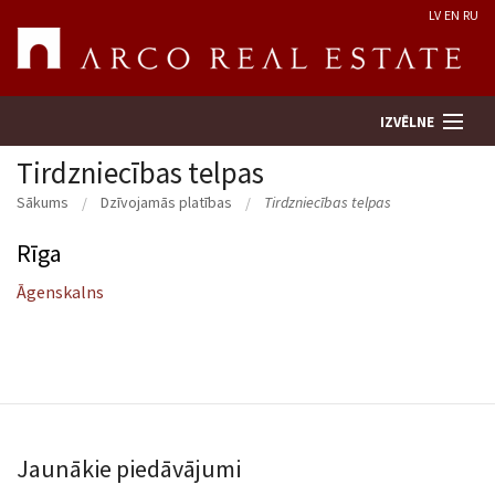
LV
EN
RU
IZVĒLNE
Tirdzniecības telpas
Sākums
Dzīvojamās platības
Tirdzniecības telpas
Meklēt īpašumu
Rīga
Novērtēt īpašumu
Āgenskalns
Uzņēmums
Pakalpojumi
Kontakti
Jaunākie piedāvājumi