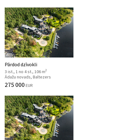
Pārdod dzīvokli
2
3 ist., 1 no 4 st., 106 m
Ādažu novads, Baltezers
275 000
EUR