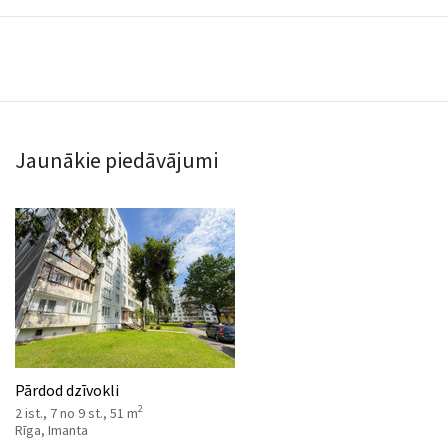
Jaunākie piedāvājumi
Pārdod dzīvokli
2
2 ist., 7 no 9 st., 51 m
Rīga, Imanta