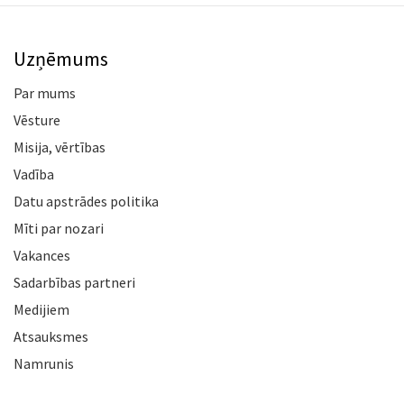
Uzņēmums
Par mums
Vēsture
Misija, vērtības
Vadība
Datu apstrādes politika
Mīti par nozari
Vakances
Sadarbības partneri
Medijiem
Atsauksmes
Namrunis