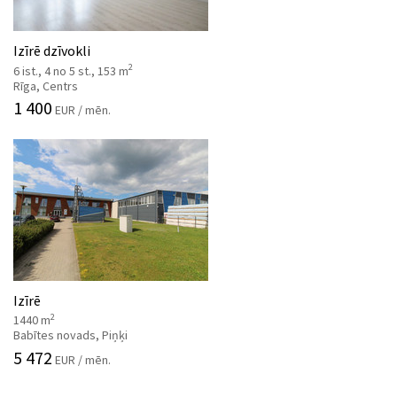
Izīrē dzīvokli
2
6 ist., 4 no 5 st., 153 m
Rīga, Centrs
1 400
EUR / mēn.
Izīrē
2
1440 m
Babītes novads, Piņķi
5 472
EUR / mēn.