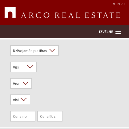
LV
EN
RU
IZVĒLNE
Meklēt īpašumu
Novērtēt īpašumu
Uzņēmums
Pakalpojumi
Kontakti