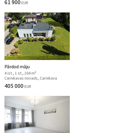
61 900
EUR
Pārdod māju
2
4 ist., 1 st., 164 m
Carnikavas novads, Carnikava
405 000
EUR