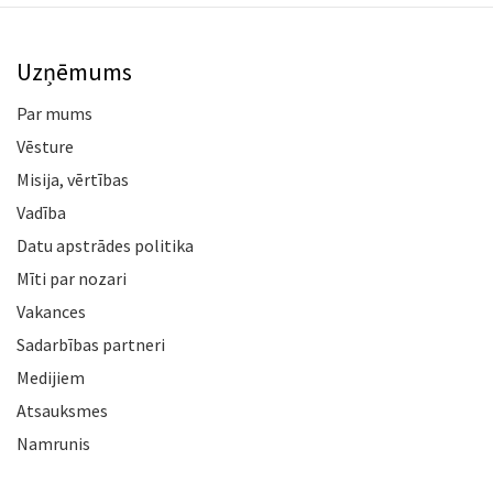
Uzņēmums
Par mums
Vēsture
Misija, vērtības
Vadība
Datu apstrādes politika
Mīti par nozari
Vakances
Sadarbības partneri
Medijiem
Atsauksmes
Namrunis