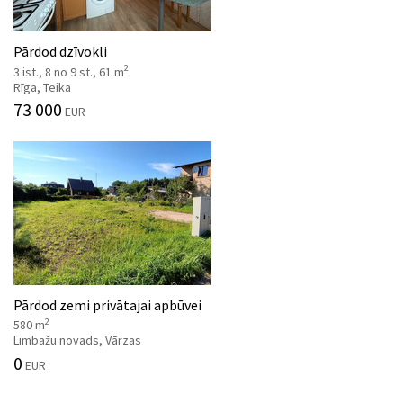
Pārdod dzīvokli
2
3 ist., 8 no 9 st., 61 m
Rīga, Teika
73 000
EUR
Pārdod zemi privātajai apbūvei
2
580 m
Limbažu novads, Vārzas
0
EUR