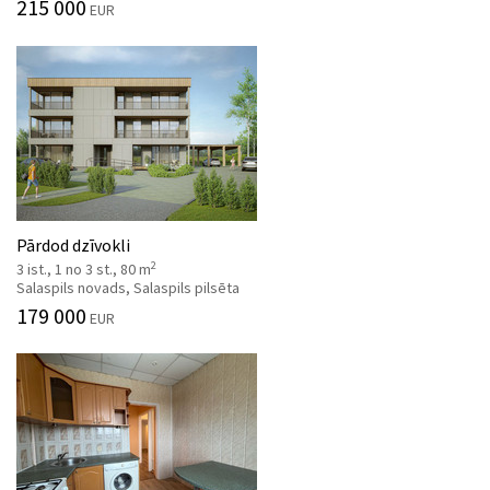
215 000
EUR
Pārdod dzīvokli
2
3 ist., 1 no 3 st., 80 m
Salaspils novads, Salaspils pilsēta
179 000
EUR