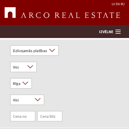
LV
EN
RU
IZVĒLNE
Meklēt īpašumu
Novērtēt īpašumu
Uzņēmums
Pakalpojumi
Kontakti