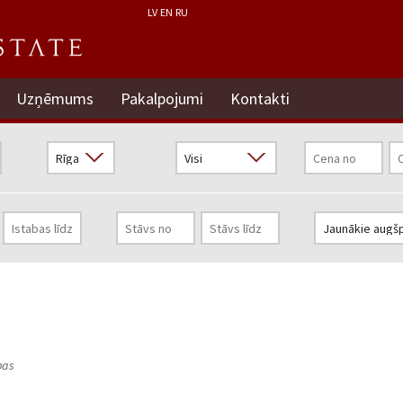
LV
EN
RU
Uzņēmums
Pakalpojumi
Kontakti
pas