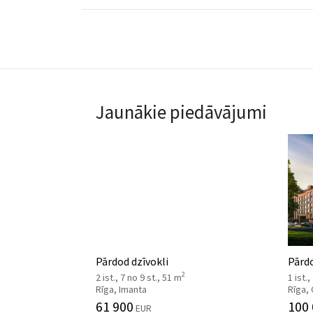
Jaunākie piedāvājumi
Pārdod dzīvokli
Pārdo
2
2 ist., 7 no 9 st., 51 m
1 ist.,
Rīga, Imanta
Rīga,
61 900
100
EUR