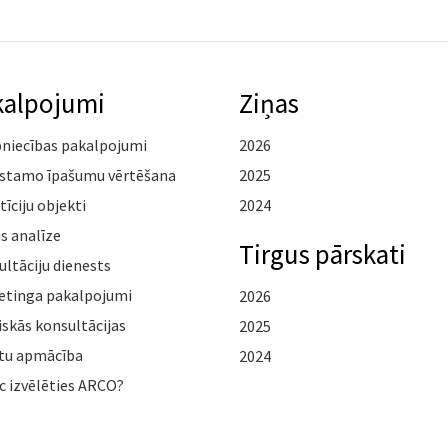
kalpojumi
Ziņas
pniecības pakalpojumi
2026
stamo īpašumu vērtēšana
2025
tīciju objekti
2024
s analīze
Tirgus pārskati
ltāciju dienests
etinga pakalpojumi
2026
iskās konsultācijas
2025
tu apmācība
2024
c izvēlēties ARCO?