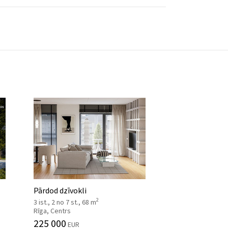
Pārdod dzīvokli
2
3 ist., 2 no 7 st., 68 m
Rīga, Centrs
225 000
EUR