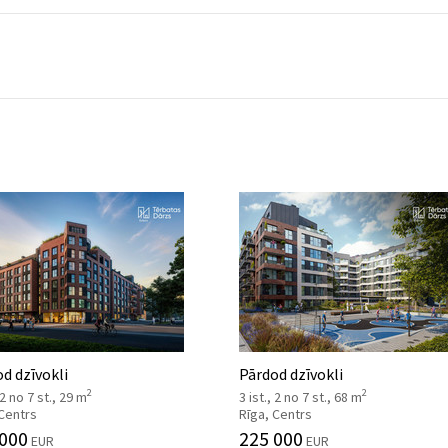
d dzīvokli
Pārdod dzīvokli
2
2
 2 no 7 st., 29 m
3 ist., 2 no 7 st., 68 m
 Centrs
Rīga, Centrs
 000
225 000
EUR
EUR