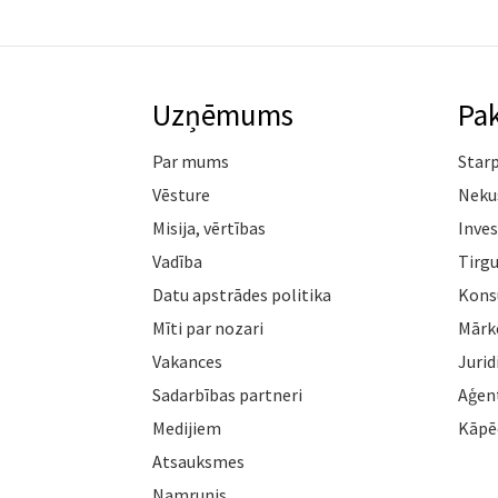
Uzņēmums
Pa
Par mums
Star
Vēsture
Neku
Misija, vērtības
Inves
Vadība
Tirgu
Datu apstrādes politika
Konsu
Mīti par nozari
Mārk
Vakances
Jurid
Sadarbības partneri
Aģen
Medijiem
Kāpē
Atsauksmes
Namrunis