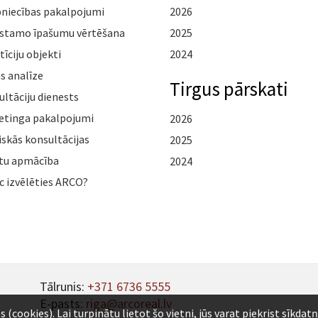
pniecības pakalpojumi
2026
stamo īpašumu vērtēšana
2025
tīciju objekti
2024
s analīze
Tirgus pārskati
ltāciju dienests
etinga pakalpojumi
2026
iskās konsultācijas
2025
tu apmācība
2024
c izvēlēties ARCO?
Tālrunis:
+371 6736 5555
E-pasts:
riga@arcoreal.lv
ookies). Lai turpinātu lietot šo vietni, jūs varat piekrist sīkdat