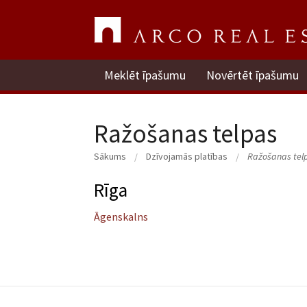
Meklēt īpašumu
Novērtēt īpašumu
Ražošanas telpas
Sākums
Dzīvojamās platības
Ražošanas tel
Rīga
Āgenskalns