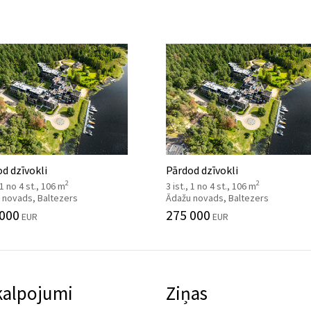
d dzīvokli
Pārdod dzīvokli
2
2
, 1 no 4 st., 106 m
3 ist., 1 no 4 st., 106 m
 novads, Baltezers
Ādažu novads, Baltezers
 000
275 000
EUR
EUR
kalpojumi
Ziņas