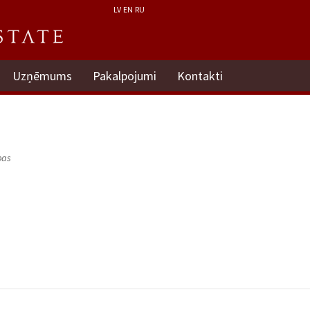
LV
EN
RU
Uzņēmums
Pakalpojumi
Kontakti
pas