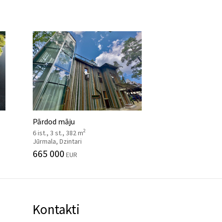
Pārdod māju
2
6 ist., 3 st., 382 m
Jūrmala, Dzintari
665 000
EUR
Kontakti