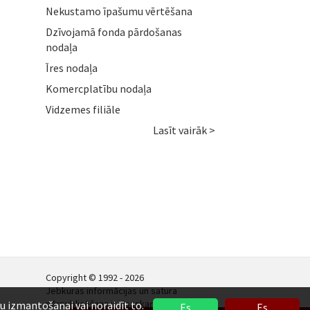
Nekustamo īpašumu vērtēšana
Dzīvojamā fonda pārdošanas
nodaļa
Īres nodaļa
Komercplatību nodaļa
Vidzemes filiāle
Lasīt vairāk >
Copyright © 1992 - 2026
Jebkuras informācijas un satura
pārpublicēšana ir jāsaskaņo.
ņu izmantošanai vai noraidīt to.
Es
Es