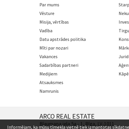
Par mums
Star
Vēsture
Neku
Misija, vērtības
Inves
Vadība
Tirgu
Datu apstrādes politika
Konsu
Mīti par nozari
Mārk
Vakances
Jurid
Sadarbības partneri
Aģen
Medijiem
Kāpē
Atsauksmes
Namrunis
ARCO REAL ESTATE
Blaumaņa iela 5a - 1, Rīga, LV-1011
Informējam, ka mūsu tīmekļa vietnē tiek izmantotas sīkdatnes (c