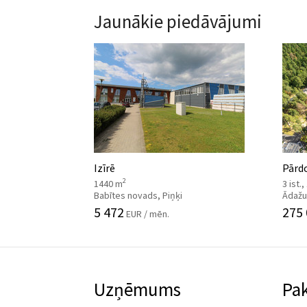
Jaunākie piedāvājumi
Izīrē
Pārdo
2
1440 m
3 ist.
Babītes novads, Piņķi
Ādažu
5 472
275
EUR / mēn.
Uzņēmums
Pa