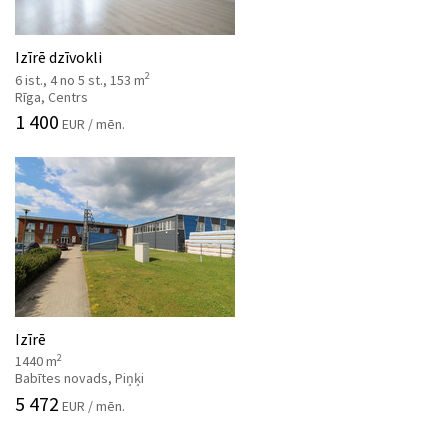
Izīrē dzīvokli
2
6 ist., 4 no 5 st., 153 m
Rīga, Centrs
1 400
EUR / mēn.
Izīrē
2
1440 m
Babītes novads, Piņķi
5 472
EUR / mēn.