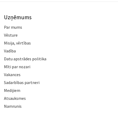
Uzņēmums
Par mums
Vēsture
Misija, vērtības
Vadība
Datu apstrādes politika
Mīti par nozari
Vakances
Sadarbības partneri
Medijiem
Atsauksmes
Namrunis