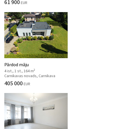
61 900
EUR
Pārdod māju
2
4 ist., 1 st., 164 m
Carnikavas novads, Carnikava
405 000
EUR