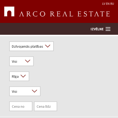
LV
EN
RU
IZVĒLNE
Meklēt īpašumu
Novērtēt īpašumu
Uzņēmums
Pakalpojumi
Kontakti