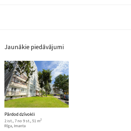
Jaunākie piedāvājumi
Pārdod dzīvokli
2
2 ist., 7 no 9 st., 51 m
Rīga, Imanta