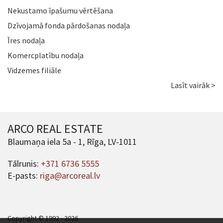
Nekustamo īpašumu vērtēšana
Dzīvojamā fonda pārdošanas nodaļa
Īres nodaļa
Komercplatību nodaļa
Vidzemes filiāle
Lasīt vairāk >
ARCO REAL ESTATE
Blaumaņa iela 5a - 1, Rīga, LV-1011
Tālrunis:
+371 6736 5555
E-pasts:
riga@arcoreal.lv
Copyright © 1992 - 2026