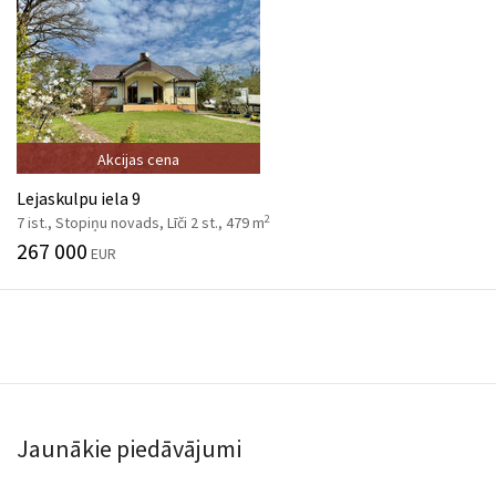
Akcijas cena
Lejaskulpu iela 9
2
7 ist., Stopiņu novads, Līči 2 st., 479 m
267 000
EUR
Jaunākie piedāvājumi