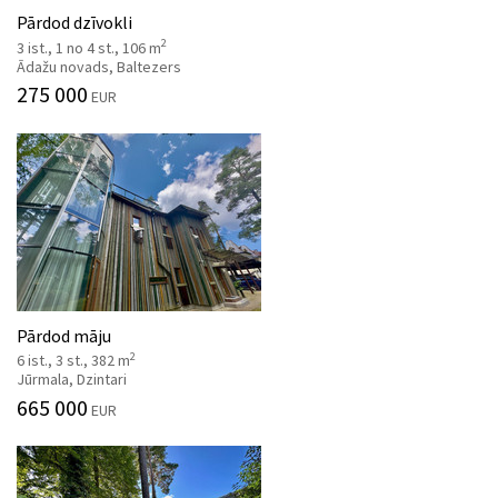
Pārdod dzīvokli
2
3 ist., 1 no 4 st., 106 m
Ādažu novads, Baltezers
275 000
EUR
Pārdod māju
2
6 ist., 3 st., 382 m
Jūrmala, Dzintari
665 000
EUR