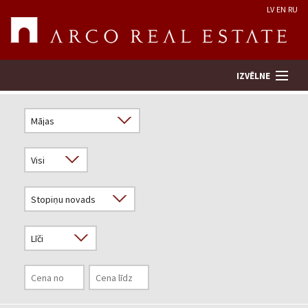
LV
EN
RU
IZVĒLNE
Meklēt īpašumu
Novērtēt īpašumu
Uzņēmums
Pakalpojumi
Kontakti