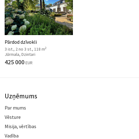
Pārdod dzīvokli
2
3 ist., 2 no 3 st., 118 m
Jūrmala, Dzintari
425 000
EUR
Uzņēmums
Par mums
Vēsture
Misija, vērtības
Vadība