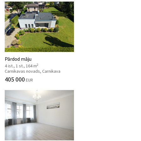
Pārdod māju
2
4 ist., 1 st., 164 m
Carnikavas novads, Carnikava
405 000
EUR