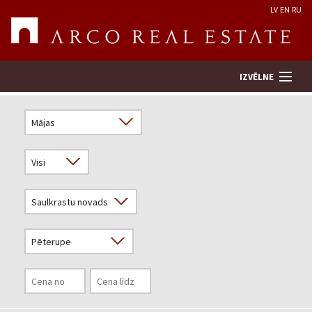
LV
EN
RU
IZVĒLNE
Meklēt īpašumu
Novērtēt īpašumu
Uzņēmums
Pakalpojumi
Kontakti