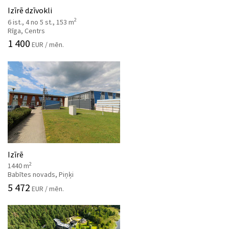
Izīrē dzīvokli
2
6 ist., 4 no 5 st., 153 m
Rīga, Centrs
1 400
EUR / mēn.
Izīrē
2
1440 m
Babītes novads, Piņķi
5 472
EUR / mēn.