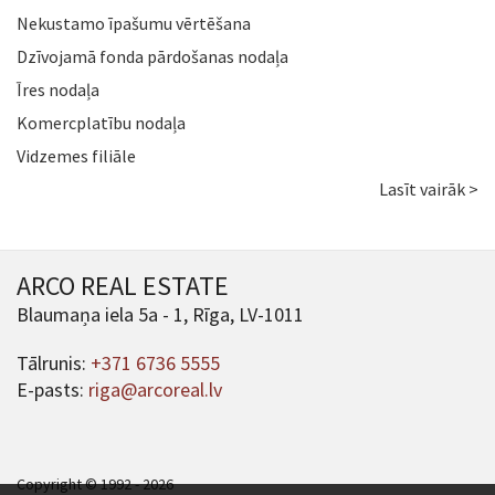
Nekustamo īpašumu vērtēšana
Dzīvojamā fonda pārdošanas nodaļa
Īres nodaļa
Komercplatību nodaļa
Vidzemes filiāle
Lasīt vairāk >
ARCO REAL ESTATE
Blaumaņa iela 5a - 1, Rīga, LV-1011
Tālrunis:
+371 6736 5555
E-pasts:
riga@arcoreal.lv
Copyright © 1992 - 2026