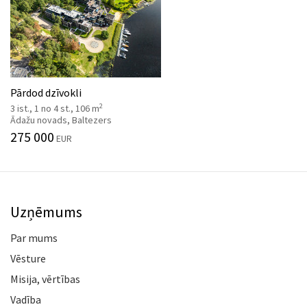
Pārdod dzīvokli
2
3 ist., 1 no 4 st., 106 m
Ādažu novads, Baltezers
275 000
EUR
Uzņēmums
Par mums
Vēsture
Misija, vērtības
Vadība