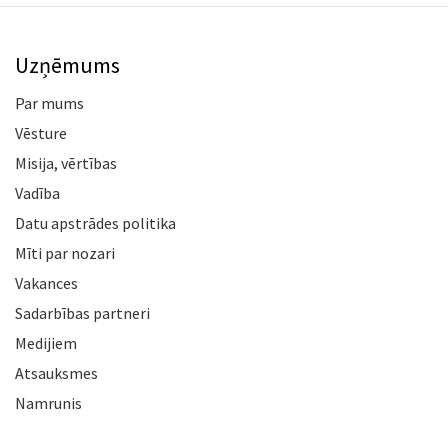
Uzņēmums
Par mums
Vēsture
Misija, vērtības
Vadība
Datu apstrādes politika
Mīti par nozari
Vakances
Sadarbības partneri
Medijiem
Atsauksmes
Namrunis