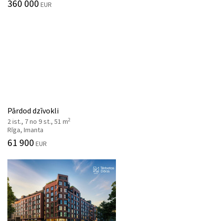
360 000
EUR
Pārdod dzīvokli
2
2 ist., 7 no 9 st., 51 m
Rīga, Imanta
61 900
EUR