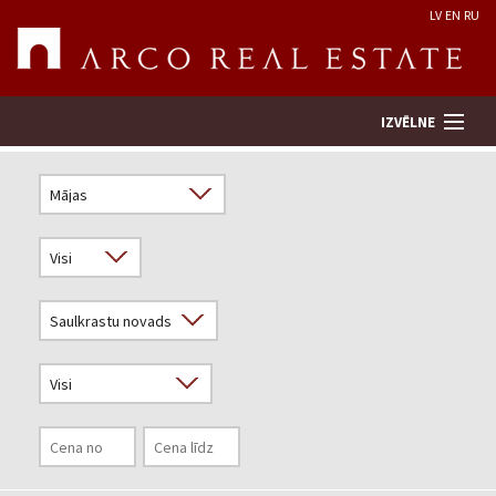
LV
EN
RU
IZVĒLNE
Meklēt īpašumu
Novērtēt īpašumu
Uzņēmums
Pakalpojumi
Kontakti