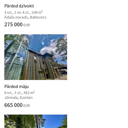
Pārdod dzīvokli
2
3 ist., 1 no 4 st., 106 m
Ādažu novads, Baltezers
275 000
EUR
Pārdod māju
2
6 ist., 3 st., 382 m
Jūrmala, Dzintari
665 000
EUR