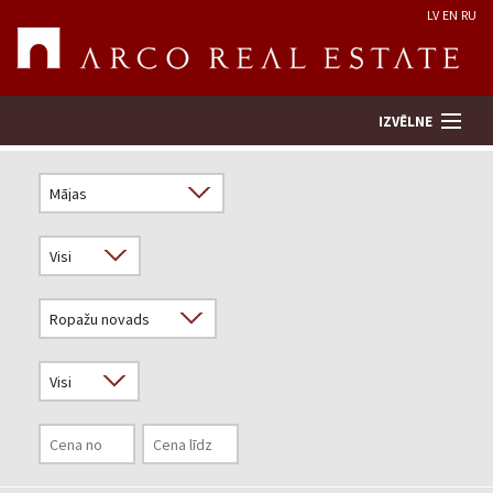
LV
EN
RU
IZVĒLNE
Meklēt īpašumu
Novērtēt īpašumu
Uzņēmums
Pakalpojumi
Kontakti