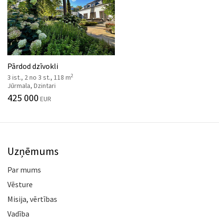
Pārdod dzīvokli
2
3 ist., 2 no 3 st., 118 m
Jūrmala, Dzintari
425 000
EUR
Uzņēmums
Par mums
Vēsture
Misija, vērtības
Vadība