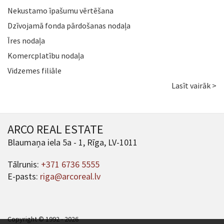
Nekustamo īpašumu vērtēšana
Dzīvojamā fonda pārdošanas nodaļa
Īres nodaļa
Komercplatību nodaļa
Vidzemes filiāle
Lasīt vairāk >
ARCO REAL ESTATE
Blaumaņa iela 5a - 1, Rīga, LV-1011
Tālrunis:
+371 6736 5555
E-pasts:
riga@arcoreal.lv
Copyright © 1992 - 2026