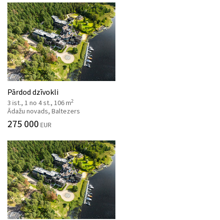
Pārdod dzīvokli
2
3 ist., 1 no 4 st., 106 m
Ādažu novads, Baltezers
275 000
EUR