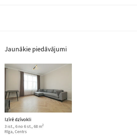
Jaunākie piedāvājumi
Izīrē dzīvokli
2
3 ist., 6 no 6 st., 68 m
Rīga, Centrs