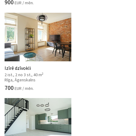
900
EUR / mēn.
Izīrē dzīvokli
2
2 ist., 2 no 3 st., 40 m
Rīga, Āgenskalns
700
EUR / mēn.