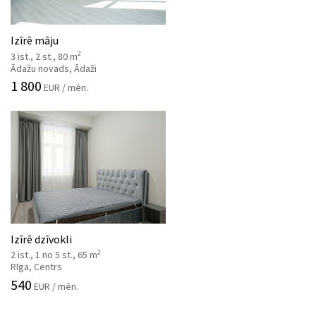
Izīrē māju
2
3 ist., 2 st., 80 m
Ādažu novads, Ādaži
1 800
EUR / mēn.
Izīrē dzīvokli
2
2 ist., 1 no 5 st., 65 m
Rīga, Centrs
540
EUR / mēn.