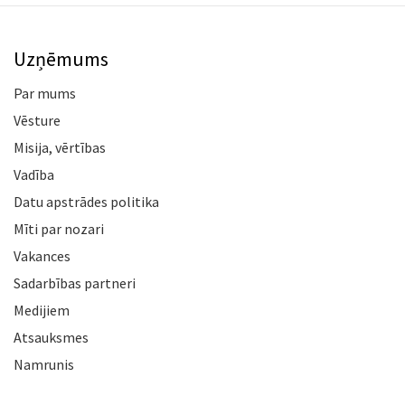
Uzņēmums
Par mums
Vēsture
Misija, vērtības
Vadība
Datu apstrādes politika
Mīti par nozari
Vakances
Sadarbības partneri
Medijiem
Atsauksmes
Namrunis