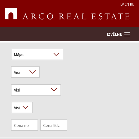
LV
EN
RU
IZVĒLNE
Meklēt īpašumu
Novērtēt īpašumu
Uzņēmums
Pakalpojumi
Kontakti