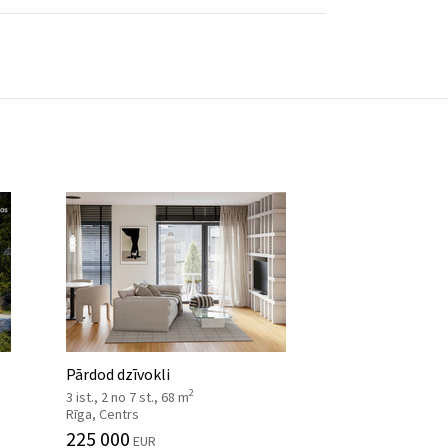
Pārdod dzīvokli
2
3 ist., 2 no 7 st., 68 m
Rīga, Centrs
225 000
EUR