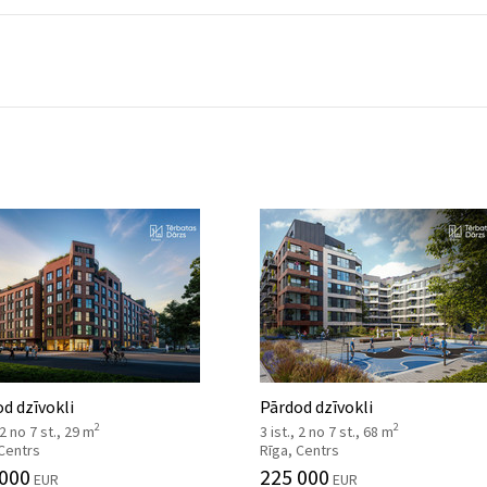
d dzīvokli
Pārdod dzīvokli
2
2
 2 no 7 st., 29 m
3 ist., 2 no 7 st., 68 m
 Centrs
Rīga, Centrs
 000
225 000
EUR
EUR