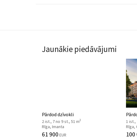
Jaunākie piedāvājumi
Pārdod dzīvokli
Pārdo
2
2 ist., 7 no 9 st., 51 m
1 ist.,
Rīga, Imanta
Rīga,
61 900
100
EUR