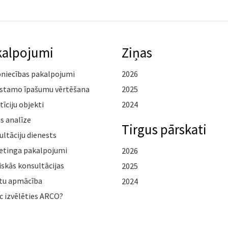
kalpojumi
Ziņas
pniecības pakalpojumi
2026
stamo īpašumu vērtēšana
2025
tīciju objekti
2024
s analīze
Tirgus pārskati
ltāciju dienests
etinga pakalpojumi
2026
iskās konsultācijas
2025
tu apmācība
2024
c izvēlēties ARCO?