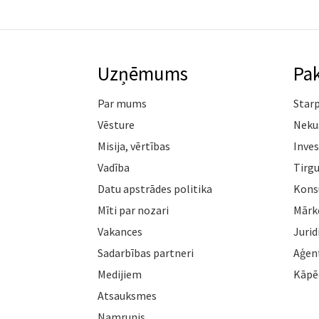
Uzņēmums
Pa
Par mums
Star
Vēsture
Neku
Misija, vērtības
Inves
Vadība
Tirgu
Datu apstrādes politika
Konsu
Mīti par nozari
Mārk
Vakances
Jurid
Sadarbības partneri
Aģen
Medijiem
Kāpē
Atsauksmes
Namrunis