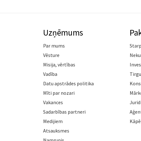
Uzņēmums
Pa
Par mums
Star
Vēsture
Neku
Misija, vērtības
Inves
Vadība
Tirgu
Datu apstrādes politika
Konsu
Mīti par nozari
Mārk
Vakances
Jurid
Sadarbības partneri
Aģen
Medijiem
Kāpē
Atsauksmes
Namrunis