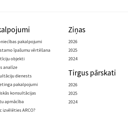
kalpojumi
Ziņas
pniecības pakalpojumi
2026
stamo īpašumu vērtēšana
2025
tīciju objekti
2024
s analīze
Tirgus pārskati
ltāciju dienests
etinga pakalpojumi
2026
iskās konsultācijas
2025
tu apmācība
2024
c izvēlēties ARCO?