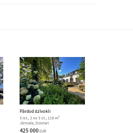
Pārdod dzīvokli
2
3 ist., 2 no 3 st., 118 m
Jūrmala, Dzintari
425 000
EUR