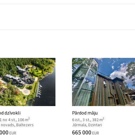
d dzīvokli
Pārdod māju
2
2
, 1 no 4 st., 106 m
6 ist., 3 st., 382 m
 novads, Baltezers
Jūrmala, Dzintari
 000
665 000
EUR
EUR