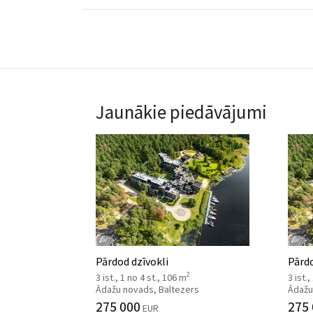
Jaunākie piedāvājumi
Pārdod dzīvokli
Pārdo
2
3 ist., 1 no 4 st., 106 m
3 ist.
Ādažu novads, Baltezers
Ādažu
275 000
275
EUR