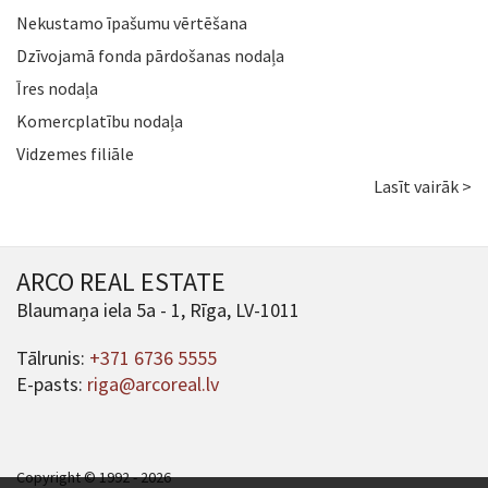
Nekustamo īpašumu vērtēšana
Dzīvojamā fonda pārdošanas nodaļa
Īres nodaļa
Komercplatību nodaļa
Vidzemes filiāle
Lasīt vairāk >
ARCO REAL ESTATE
Blaumaņa iela 5a - 1, Rīga, LV-1011
Tālrunis:
+371 6736 5555
E-pasts:
riga@arcoreal.lv
Copyright © 1992 - 2026