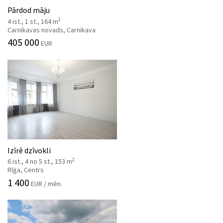
Pārdod māju
2
4 ist., 1 st., 164 m
Carnikavas novads, Carnikava
405 000
EUR
Izīrē dzīvokli
2
6 ist., 4 no 5 st., 153 m
Rīga, Centrs
1 400
EUR / mēn.