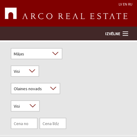
LV
EN
RU
IZVĒLNE
Meklēt īpašumu
Novērtēt īpašumu
Uzņēmums
Pakalpojumi
Kontakti