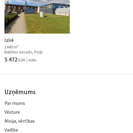
Izīrē
2
1440 m
Babītes novads, Piņķi
5 472
EUR / mēn.
Uzņēmums
Par mums
Vēsture
Misija, vērtības
Vadība