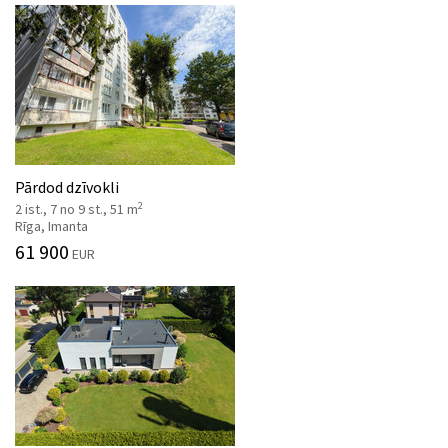
Pārdod dzīvokli
2
2 ist., 7 no 9 st., 51 m
Rīga, Imanta
61 900
EUR