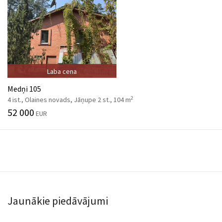
Laba cena
Medņi 105
2
4 ist., Olaines novads, Jāņupe 2 st., 104 m
52 000
EUR
Jaunākie piedāvājumi