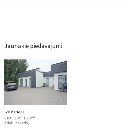
Jaunākie piedāvājumi
Izīrē māju
2
6 ist., 1 st., 103 m
Ādažu novads,