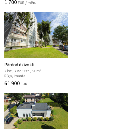
1 700
EUR / mēn.
Pārdod dzīvokli
2
2 ist., 7 no 9 st., 51 m
Rīga, Imanta
61 900
EUR