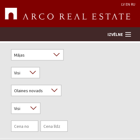
LV
EN
RU
IZVĒLNE
Meklēt īpašumu
Novērtēt īpašumu
Uzņēmums
Pakalpojumi
Kontakti