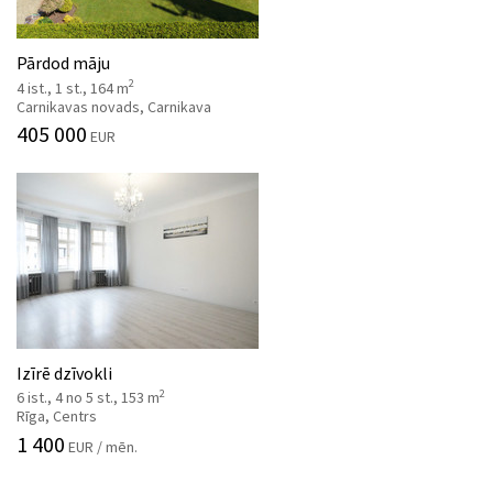
Pārdod māju
2
4 ist., 1 st., 164 m
Carnikavas novads, Carnikava
405 000
EUR
Izīrē dzīvokli
2
6 ist., 4 no 5 st., 153 m
Rīga, Centrs
1 400
EUR / mēn.