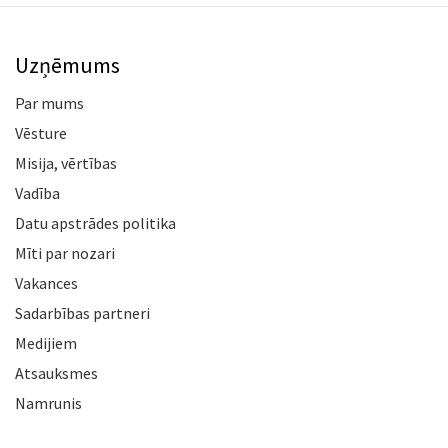
Uzņēmums
Par mums
Vēsture
Misija, vērtības
Vadība
Datu apstrādes politika
Mīti par nozari
Vakances
Sadarbības partneri
Medijiem
Atsauksmes
Namrunis