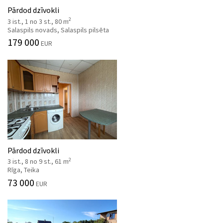
Pārdod dzīvokli
2
3 ist., 1 no 3 st., 80 m
Salaspils novads, Salaspils pilsēta
179 000
EUR
Pārdod dzīvokli
2
3 ist., 8 no 9 st., 61 m
Rīga, Teika
73 000
EUR