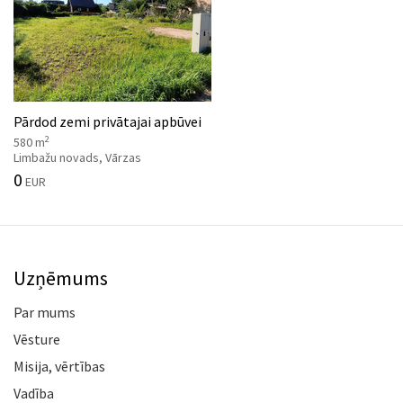
Pārdod zemi privātajai apbūvei
2
580 m
Limbažu novads, Vārzas
0
EUR
Uzņēmums
Par mums
Vēsture
Misija, vērtības
Vadība