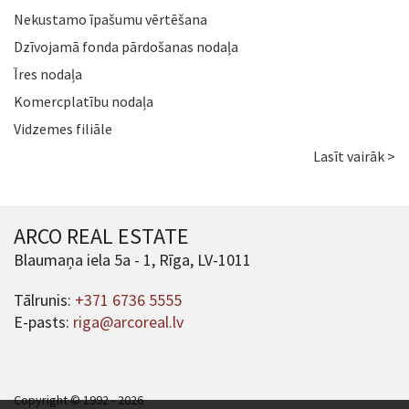
Nekustamo īpašumu vērtēšana
Dzīvojamā fonda pārdošanas nodaļa
Īres nodaļa
Komercplatību nodaļa
Vidzemes filiāle
Lasīt vairāk >
ARCO REAL ESTATE
Blaumaņa iela 5a - 1, Rīga, LV-1011
Tālrunis:
+371 6736 5555
E-pasts:
riga@arcoreal.lv
Copyright © 1992 - 2026