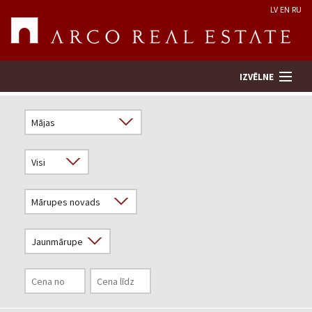
LV
EN
RU
IZVĒLNE
Meklēt īpašumu
Novērtēt īpašumu
Uzņēmums
Pakalpojumi
Kontakti