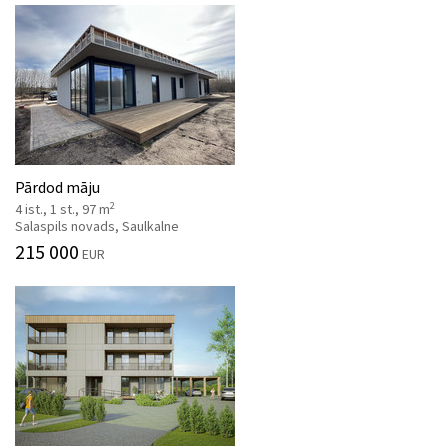
Pārdod māju
2
4 ist., 1 st., 97 m
Salaspils novads, Saulkalne
215 000
EUR