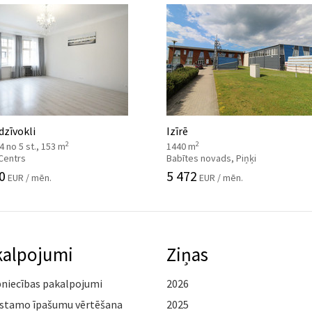
 dzīvokli
Izīrē
2
2
, 4 no 5 st., 153 m
1440 m
 Centrs
Babītes novads, Piņķi
0
5 472
EUR / mēn.
EUR / mēn.
kalpojumi
Ziņas
pniecības pakalpojumi
2026
stamo īpašumu vērtēšana
2025