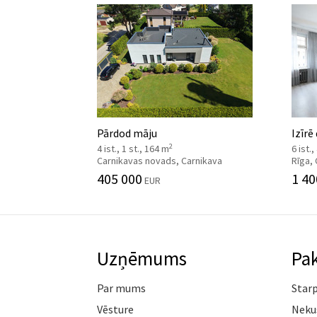
Pārdod māju
Izīrē
2
4 ist., 1 st., 164 m
6 ist.
Carnikavas novads, Carnikava
Rīga,
405 000
1 40
EUR
Uzņēmums
Pa
Par mums
Star
Vēsture
Neku