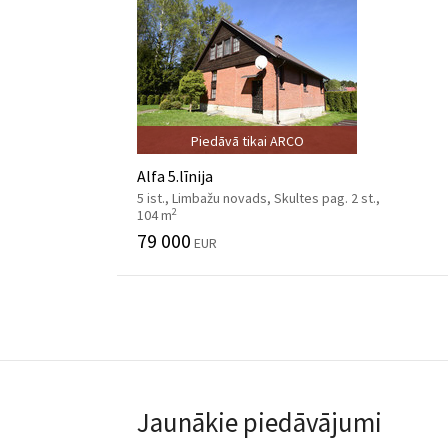
Piedāvā tikai ARCO
Alfa 5.līnija
5 ist., Limbažu novads, Skultes pag. 2 st.,
2
104 m
79 000
EUR
Jaunākie piedāvājumi