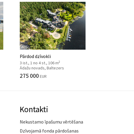
Pārdod dzīvokli
2
3 ist., 1 no 4 st., 106 m
Ādažu novads, Baltezers
275 000
EUR
Kontakti
Nekustamo īpašumu vērtēšana
Dzīvojamā fonda pārdošanas