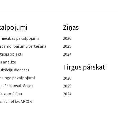
kalpojumi
Ziņas
pniecības pakalpojumi
2026
stamo īpašumu vērtēšana
2025
tīciju objekti
2024
s analīze
Tirgus pārskati
ltāciju dienests
etinga pakalpojumi
2026
iskās konsultācijas
2025
tu apmācība
2024
c izvēlēties ARCO?