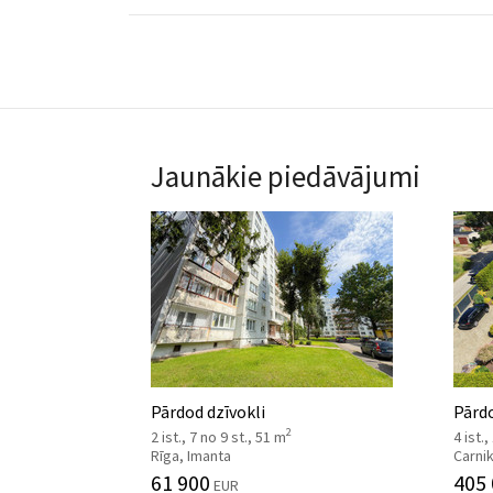
Jaunākie piedāvājumi
Pārdod dzīvokli
Pārd
2
2 ist., 7 no 9 st., 51 m
4 ist.,
Rīga, Imanta
Carni
61 900
405
EUR