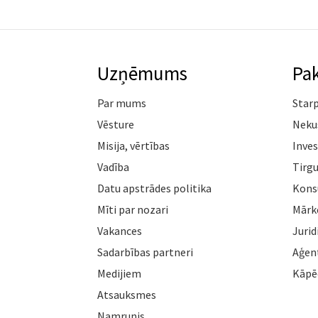
Uzņēmums
Pa
Par mums
Star
Vēsture
Neku
Misija, vērtības
Inves
Vadība
Tirgu
Datu apstrādes politika
Konsu
Mīti par nozari
Mārk
Vakances
Jurid
Sadarbības partneri
Aģen
Medijiem
Kāpē
Atsauksmes
Namrunis