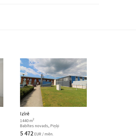
Izīrē
2
1440 m
Babītes novads, Piņķi
5 472
EUR / mēn.