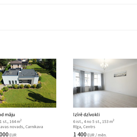
od māju
Izīrē dzīvokli
2
2
 1 st., 164 m
6 ist., 4 no 5 st., 153 m
kavas novads, Carnikava
Rīga, Centrs
 000
1 400
EUR
EUR / mēn.