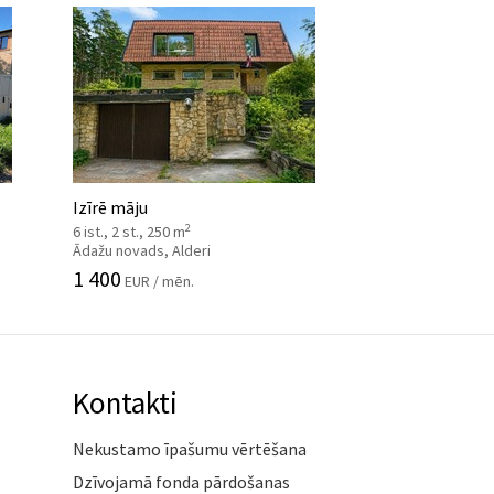
Izīrē māju
2
6 ist., 2 st., 250 m
Ādažu novads, Alderi
1 400
EUR / mēn.
Kontakti
Nekustamo īpašumu vērtēšana
Dzīvojamā fonda pārdošanas