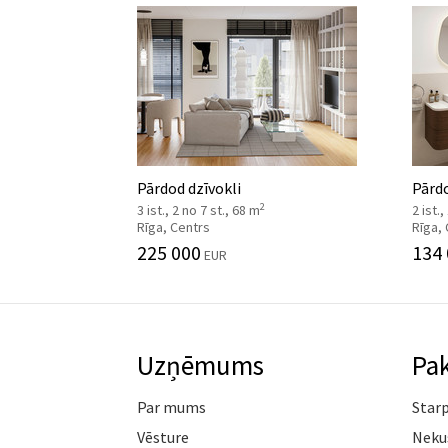
Pārdod dzīvokli
Pārdo
2
3 ist., 2 no 7 st., 68 m
2 ist.,
Rīga, Centrs
Rīga,
225 000
134
EUR
Uzņēmums
Pa
Par mums
Star
Vēsture
Neku