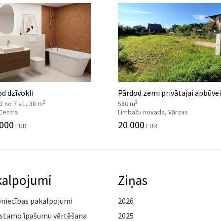
d dzīvokli
Pārdod zemi privātajai apbūvei
2
2
 1 no 7 st., 38 m
580 m
 Centrs
Limbažu novads, Vārzas
 000
20 000
EUR
EUR
kalpojumi
Ziņas
pniecības pakalpojumi
2026
stamo īpašumu vērtēšana
2025