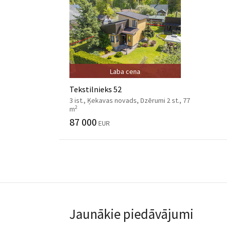
Laba cena
Tekstilnieks 52
3 ist., Ķekavas novads, Dzērumi 2 st., 77
2
m
87 000
EUR
Jaunākie piedāvājumi