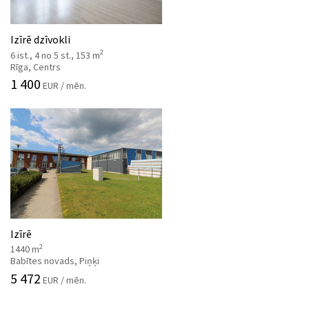
Izīrē dzīvokli
2
6 ist., 4 no 5 st., 153 m
Rīga, Centrs
1 400
EUR / mēn.
Izīrē
2
1440 m
Babītes novads, Piņķi
5 472
EUR / mēn.