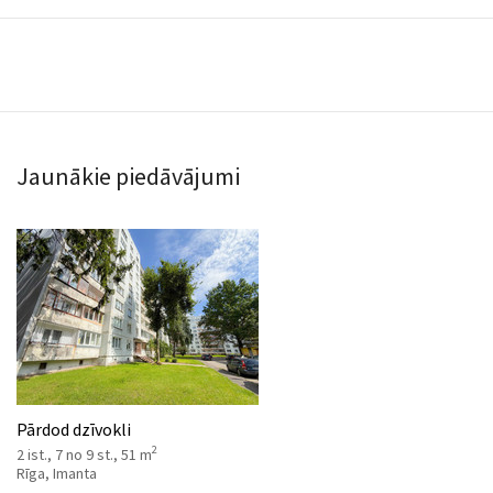
Jaunākie piedāvājumi
Pārdod dzīvokli
2
2 ist., 7 no 9 st., 51 m
Rīga, Imanta