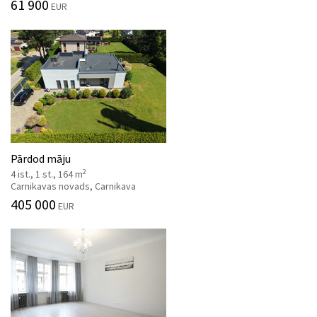
61 900
EUR
Pārdod māju
2
4 ist., 1 st., 164 m
Carnikavas novads, Carnikava
405 000
EUR