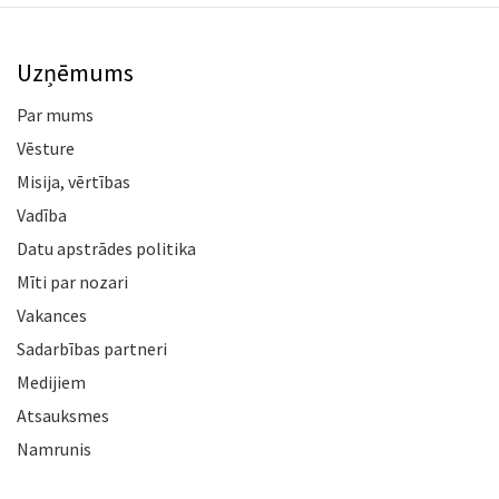
Uzņēmums
Par mums
Vēsture
Misija, vērtības
Vadība
Datu apstrādes politika
Mīti par nozari
Vakances
Sadarbības partneri
Medijiem
Atsauksmes
Namrunis