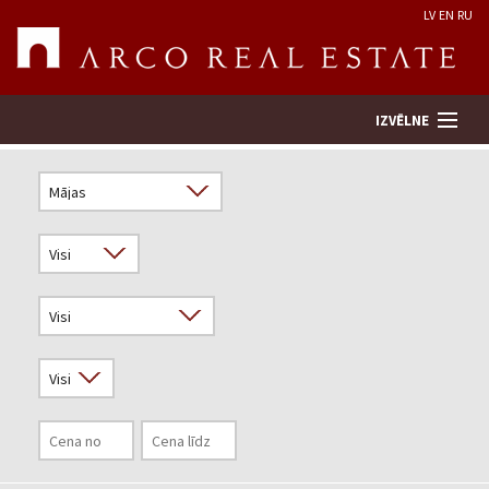
LV
EN
RU
IZVĒLNE
Meklēt īpašumu
Novērtēt īpašumu
Uzņēmums
Pakalpojumi
Kontakti