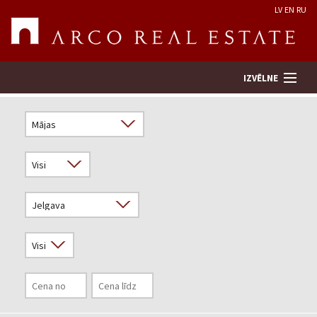
LV
EN
RU
IZVĒLNE
Meklēt īpašumu
Novērtēt īpašumu
Uzņēmums
Pakalpojumi
Kontakti