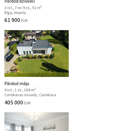
Pārdod dzīvokli
2
2 ist., 7 no 9 st., 51 m
Rīga, Imanta
61 900
EUR
Pārdod māju
2
4 ist., 1 st., 164 m
Carnikavas novads, Carnikava
405 000
EUR