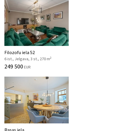
Filozofu iela 52
2
6 ist., Jelgava, 3 st., 270 m
249 500
EUR
Rasas iela