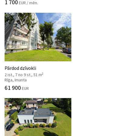
1 700
EUR / mēn.
Pārdod dzīvokli
2
2 ist., 7 no 9 st., 51 m
Rīga, Imanta
61 900
EUR