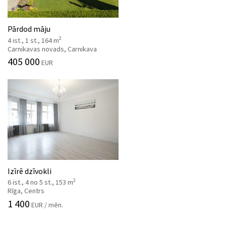
Pārdod māju
2
4 ist., 1 st., 164 m
Carnikavas novads, Carnikava
405 000
EUR
Izīrē dzīvokli
2
6 ist., 4 no 5 st., 153 m
Rīga, Centrs
1 400
EUR / mēn.