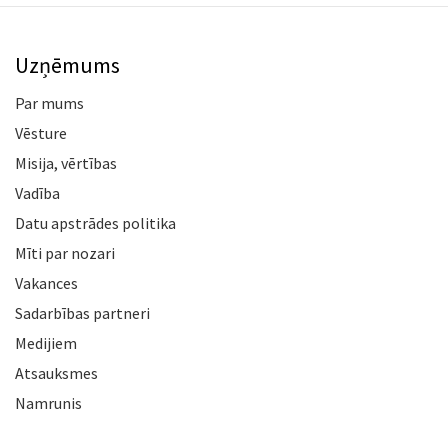
Uzņēmums
Par mums
Vēsture
Misija, vērtības
Vadība
Datu apstrādes politika
Mīti par nozari
Vakances
Sadarbības partneri
Medijiem
Atsauksmes
Namrunis