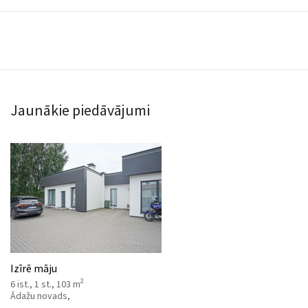
Jaunākie piedāvājumi
Izīrē māju
2
6 ist., 1 st., 103 m
Ādažu novads,