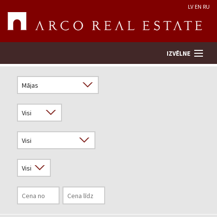
LV
EN
RU
IZVĒLNE
Meklēt īpašumu
Novērtēt īpašumu
Uzņēmums
Pakalpojumi
Kontakti