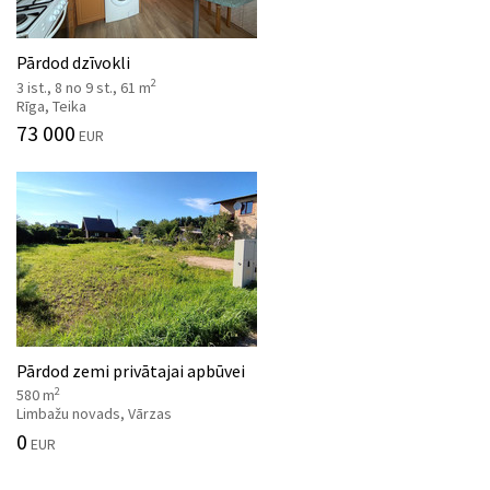
Pārdod dzīvokli
2
3 ist., 8 no 9 st., 61 m
Rīga, Teika
73 000
EUR
Pārdod zemi privātajai apbūvei
2
580 m
Limbažu novads, Vārzas
0
EUR