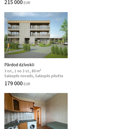
215 000
EUR
Pārdod dzīvokli
2
3 ist., 1 no 3 st., 80 m
Salaspils novads, Salaspils pilsēta
179 000
EUR