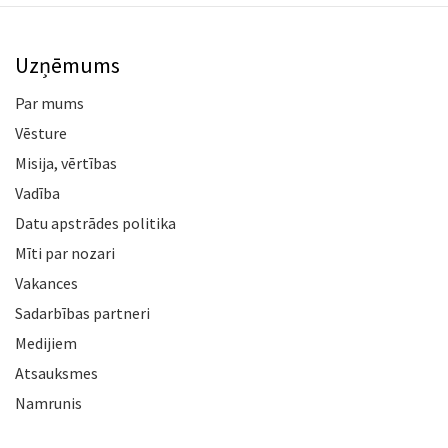
Uzņēmums
Par mums
Vēsture
Misija, vērtības
Vadība
Datu apstrādes politika
Mīti par nozari
Vakances
Sadarbības partneri
Medijiem
Atsauksmes
Namrunis