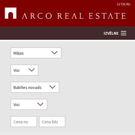
LV
EN
RU
IZVĒLNE
Meklēt īpašumu
Novērtēt īpašumu
Uzņēmums
Pakalpojumi
Kontakti