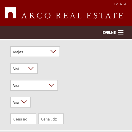
LV
EN
RU
IZVĒLNE
Meklēt īpašumu
Novērtēt īpašumu
Uzņēmums
Pakalpojumi
Kontakti