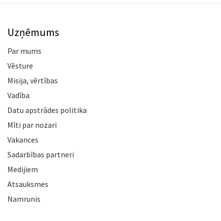
Uzņēmums
Par mums
Vēsture
Misija, vērtības
Vadība
Datu apstrādes politika
Mīti par nozari
Vakances
Sadarbības partneri
Medijiem
Atsauksmes
Namrunis