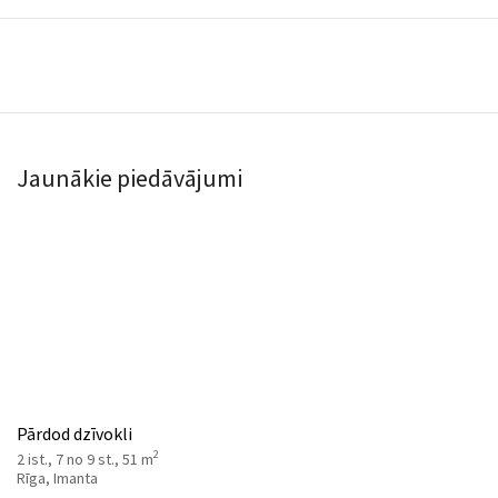
Jaunākie piedāvājumi
Pārdod dzīvokli
2
2 ist., 7 no 9 st., 51 m
Rīga, Imanta