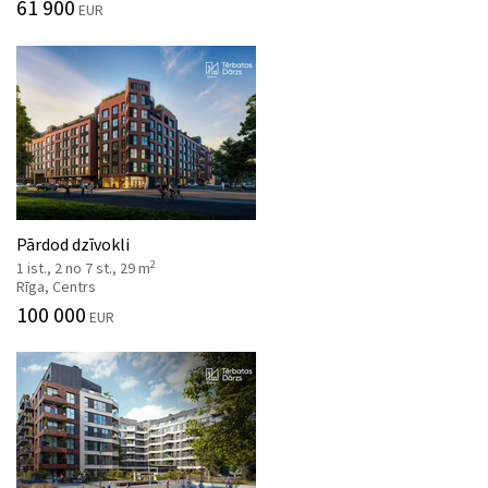
61 900
EUR
Pārdod dzīvokli
2
1 ist., 2 no 7 st., 29 m
Rīga, Centrs
100 000
EUR